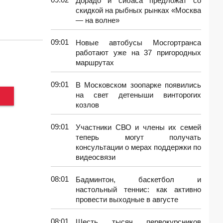
Дорадо и сибаса предложат со
скидкой на рыбных рынках «Москва
— на волне»
09:01
Новые автобусы Мосгортранса
работают уже на 37 пригородных
маршрутах
09:01
В Московском зоопарке появились
на свет детеныши винторогих
козлов
09:01
Участники СВО и члены их семей
теперь могут получать
консультации о мерах поддержки по
видеосвязи
08:01
Бадминтон, баскетбол и
настольный теннис: как активно
провести выходные в августе
08:01
Шесть тысяч первокурсников