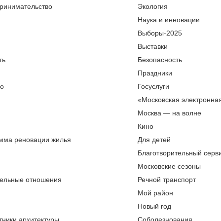
ринимательство
Экология
Наука и инновации
Выборы-2025
Выставки
ть
Безопасность
Праздники
во
Госуслуги
«Московская электронна
Москва — на волне
Кино
мма реновации жилья
Для детей
Благотворительный серви
Московские сезоны
ельные отношения
Речной транспорт
Мой район
Новый год
тники архитектуры
Соболезнования