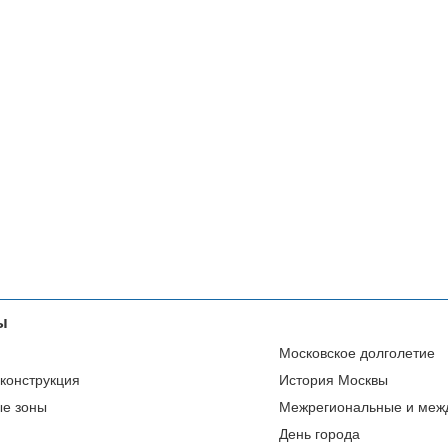
ы
Московское долголетие
еконструкция
История Москвы
ые зоны
Межрегиональные и меж
День города