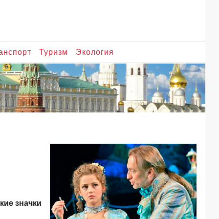
анспорт
Туризм
Экология
кие значки