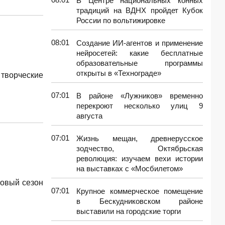
В Центре национальных конных
традиций на ВДНХ пройдет Кубок
России по вольтижировке
08:01
Создание ИИ-агентов и применение
нейросетей: какие бесплатные
образовательные программы
открыты в «Технограде»
 творческие
07:01
В районе «Лужников» временно
перекроют несколько улиц 9
августа
07:01
Жизнь мещан, древнерусское
зодчество, Октябрьская
революция: изучаем вехи истории
на выставках с «Мосбилетом»
Новый сезон
07:01
Крупное коммерческое помещение
в Бескудниковском районе
выставили на городские торги