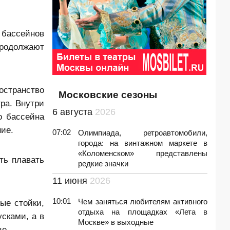
у бассейнов
продолжают
остранство
Московские сезоны
тра. Внутри
6 августа
2026
о бассейна
ие.
07:02
Олимпиада, ретроавтомобили,
города: на винтажном маркете в
«Коломенском» представлены
ть плавать
редкие значки
11 июня
2026
10:01
Чем заняться любителям активного
ые стойки,
отдыха на площадках «Лета в
сками, а в
Москве» в выходные
це.