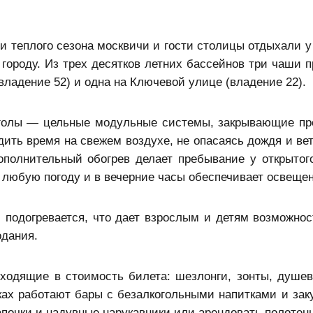
ии теплого сезона москвичи и гости столицы отдыхали 
городу. Из трех десятков летних бассейнов три чаши 
(владение 52) и одна на Ключевой улице (владение 22).
рголы — цельные модульные системы, закрывающие пр
дить время на свежем воздухе, не опасаясь дождя и ве
ополнительный обогрев делает пребывание у открытог
 любую погоду и в вечерние часы обеспечивает освещен
подогревается, что дает взрослым и детям возможнос
одания.
ходящие в стоимость билета: шезлонги, зонты, душев
ах работают бары с безалкогольными напитками и заку
апочки и надувные нарукавники или арендовать полотен