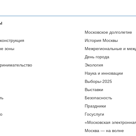
ы
Московское долголетие
еконструкция
История Москвы
ые зоны
Межрегиональные и меж
День города
ринимательство
Экология
Наука и инновации
Выборы-2025
Выставки
ть
Безопасность
Праздники
во
Госуслуги
«Московская электронна
Москва — на волне