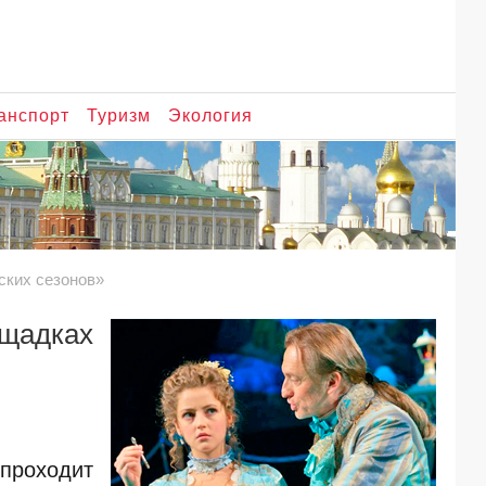
анспорт
Туризм
Экология
ских сезонов»
щадках
проходит