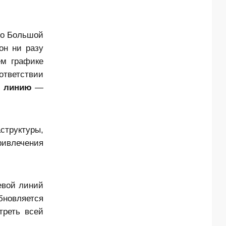
по Большой
он ни разу
ем графике
ответствии
ю линию
—
структуры,
ривлечения
евой линий
бновляется
треть всей