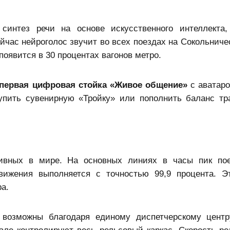
синтез речи на основе искусственного интеллекта
йчас нейроголос звучит во всех поездах на Сокольниче
 появится в 30 процентах вагонов метро.
первая цифровая стойка «Живое общение»
с аватар
упить сувенирную «
Тройку
» или пополнить баланс тр
ивных в мире. На основных линиях в часы пик пое
вижения выполняется с точностью 99,9 процента. 
а.
 возможны благодаря единому диспетчерскому центр
зале контролируют весь рельсовый каркас. Скорость ре