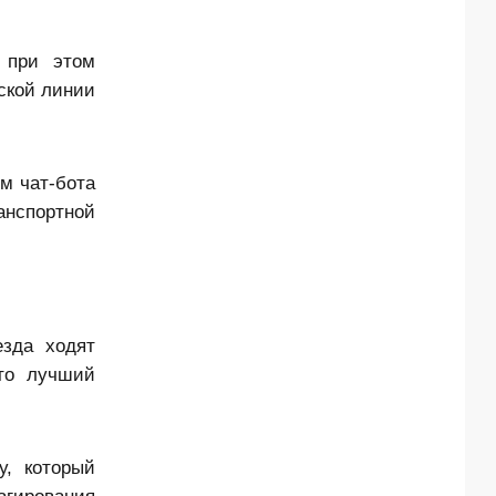
, при этом
ской линии
ом чат-бота
анспортной
зда ходят
Это лучший
у, который
агирования