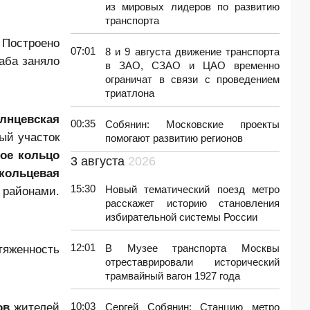
из мировых лидеров по развитию
транспорта
 Построено
07:01
8 и 9 августа движение транспорта
аба заняло
в ЗАО, СЗАО и ЦАО временно
ограничат в связи с проведением
триатлона
лнцевская
00:35
Собянин: Московские проекты
ый участок
помогают развитию регионов
ое кольцо
3 августа
2026
кольцевая
15:30
Новый тематический поезд метро
 районами.
расскажет историю становления
избирательной системы России
12:01
тяженность
В Музее транспорта Москвы
отреставрировали исторический
трамвайный вагон 1927 года
тов
жителей
10:03
Сергей Собянин: Станцию метро