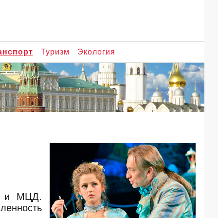
анспорт
Туризм
Экология
К и МЦД.
шленность