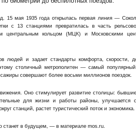
 по биометрии до беспилотных поездов.
д. 15 мая 1935 года открылась первая линия — Сокол
тки с 13 станциями превратилась в часть рельсово
им центральным кольцом
(МЦК) и
Московскими цен
в людей и задает стандарты комфорта, скорости, д
оэтому столичный метрополитен — самый популярный
ассажиры совершают более восьми миллионов поездок.
движения. Оно стимулирует развитие столицы: бывши
тельные для жизни и работы районы, улучшается с
круг станций, растет туристический поток и экономика.
но станет в будущем, — в материале mos.ru.