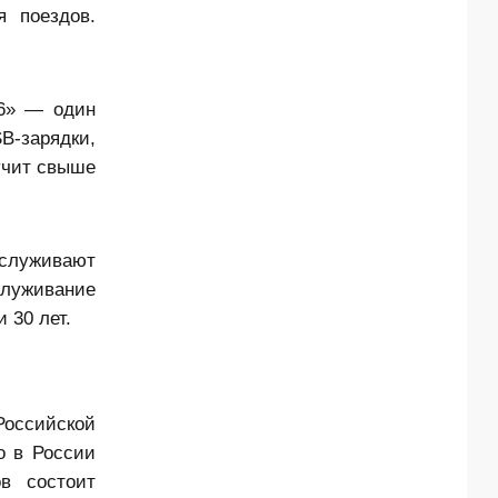
 поездов.
26» — один
B-зарядки,
учит свыше
бслуживают
служивание
 30 лет.
Российской
о в России
в состоит