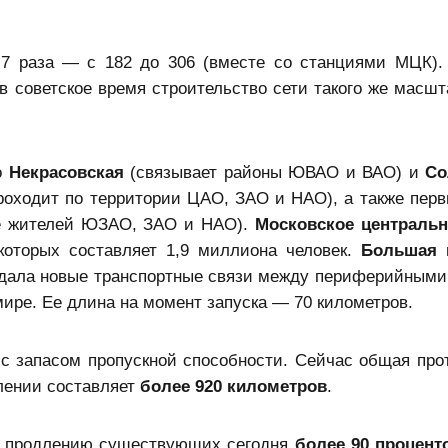
,7 раза — с 182 до 306 (вместе со станциями МЦК).
 в советское время строительство сети такого же масшт
о
Некрасовская
(связывает районы ЮВАО и ВАО) и
Со
проходит по территории ЦАО, ЗАО и НАО), а также перв
е жителей ЮЗАО, ЗАО и НАО).
Московское центральн
которых составляет 1,9 миллиона человек.
Большая 
оздала новые транспортные связи между периферийными
мире. Ее длина на момент запуска — 70 километров.
я с запасом пропускной способности. Сейчас общая про
лении составляет
более 920 километров
.
же продлению существующих сегодня
более 90 процен