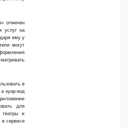
» отмечен
х услуг на
одаря ему у
тели могут
оформления
сматривать
льзовать в
а куар-код
приложении
овать для
, театры и
 в сервисе