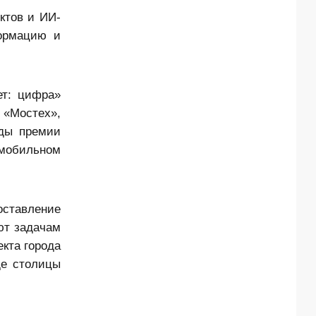
ктов и ИИ-
ормацию и
ет: цифра»
 «Мостех»,
ады премии
 мобильном
оставление
ют задачам
кта города
де столицы