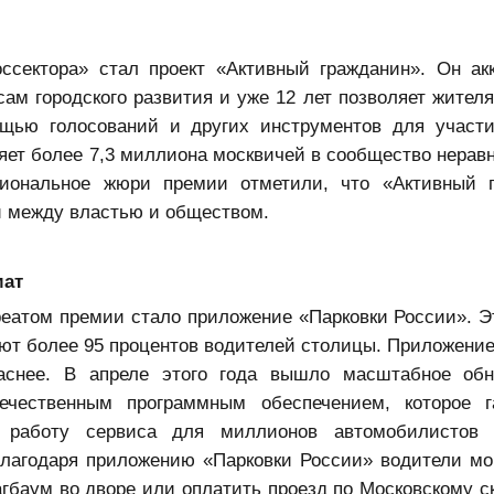
сектора» стал проект «Активный гражданин». Он ак
м городского развития и уже 12 лет позволяет жител
щью голосований и других инструментов для участ
яет более 7,3 миллиона москвичей в сообщество нерав
иональное жюри премии отметили, что «Активный г
и между властью и обществом.
мат
атом премии стало приложение «Парковки России». Э
ют более 95 процентов водителей столицы. Приложение
паснее. В апреле этого года вышло масштабное об
чественным программным обеспечением, которое га
работу сервиса для миллионов автомобилистов 
Благодаря приложению «Парковки России» водители мо
агбаум во дворе или оплатить проезд по
Московскому с