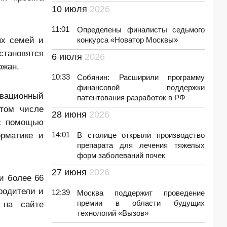
10 июля
2026
11:01
Определены финалисты седьмого
ых семей и
конкурса «Новатор Москвы»
становятся
6 июля
2026
ожан.
10:33
Собянин: Расширили программу
финансовой поддержки
вационный
патентования разработок в РФ
 том числе
28 июня
2026
 с помощью
орматике и
14:01
В столице открыли производство
препарата для лечения тяжелых
форм заболеваний почек
27 июня
2026
и более 66
родители и
12:39
Москва поддержит проведение
премии в области будущих
 на сайте
технологий «Вызов»