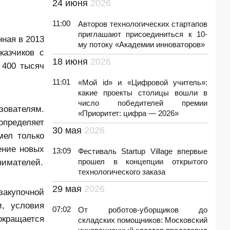
24 июня
2026
11:00
Авторов технологических стартапов
приглашают присоединиться к 10-
ная в 2013
му потоку «Академии инноваторов»
казчиков с
18 июня
2026
 400 тысяч
11:01
«Мой id» и «Цифровой учитель»:
какие проекты столицы вошли в
число победителей премии
зователям.
«Приоритет: цифра — 2026»
определяет
30 мая
2026
мел только
ение новых
13:09
Фестиваль Startup Village впервые
нимателей.
прошел в концепции открытого
технологического заказа
29 мая
2026
акупочной
и, условия
07:02
От роботов-уборщиков до
окращается
складских помощников: Московский