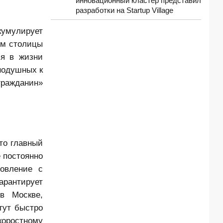
инновационный кластер представил
разработки на Startup Village
кумулирует
ям столицы
ия в жизни
нодушных к
ражданин»
то главный
 постоянно
новление с
рантирует
в Москве,
гут быстро
коростному