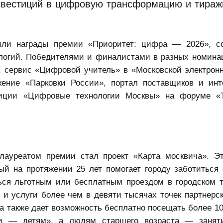
инвестиций в цифровую трансформацию и тира
или награды премии «Приоритет: цифра — 2026», с
логий. Победителями и финалистами в разных номина
, сервис «Цифровой учитель» в «
Московской электрон
жение «Парковки России»,
портал поставщиков
и инте
зиции «Цифровые технологии Москвы» на форуме «Т
ауреатом премии стал проект «Карта москвича». Э
й на протяжении 25 лет помогает городу заботиться 
ься льготным или бесплатным проездом в городском т
ы и услуги более чем в девяти тысячах точек партнерск
ча также дает возможность бесплатно посещать более 1
еи — детям», а людям старшего возраста — заняти