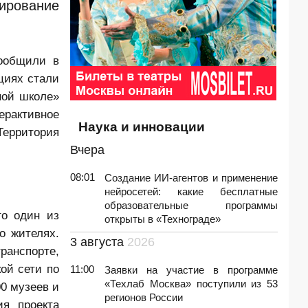
жирование
ообщили в
циях стали
ной школе
»
рактивное
Наука и инновации
ерритория
Вчера
08:01
Создание ИИ-агентов и применение
нейросетей: какие бесплатные
образовательные программы
то один из
открыты в «Технограде»
о жителях.
3 августа
2026
ранспорте,
ой сети по
11:00
Заявки на участие в программе
«Техлаб Москва» поступили из 53
00 музеев и
регионов России
я проекта