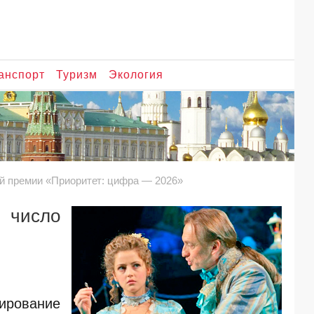
анспорт
Туризм
Экология
ей премии «Приоритет: цифра — 2026»
в число
ирование