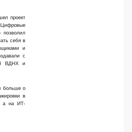
шел проект
 «Цифровые
» позволил
ать себя в
овщиками и
оздавали с
ой ВДНХ и
и больше о
ажировки в
, а на ИТ-