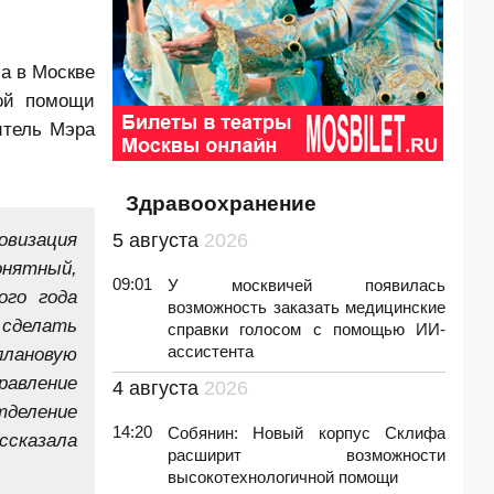
а в Москве
кой помощи
итель Мэра
Здравоохранение
овизация
5 августа
2026
онятный,
09:01
У москвичей появилась
ого года
возможность заказать медицинские
 сделать
справки голосом с помощью ИИ-
ассистента
плановую
авление
4 августа
2026
деление
14:20
Собянин: Новый корпус Склифа
ссказала
расширит возможности
высокотехнологичной помощи