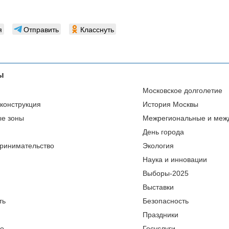
я
Отправить
Класснуть
ы
Московское долголетие
еконструкция
История Москвы
ые зоны
Межрегиональные и меж
День города
ринимательство
Экология
Наука и инновации
Выборы-2025
Выставки
ть
Безопасность
Праздники
во
Госуслуги