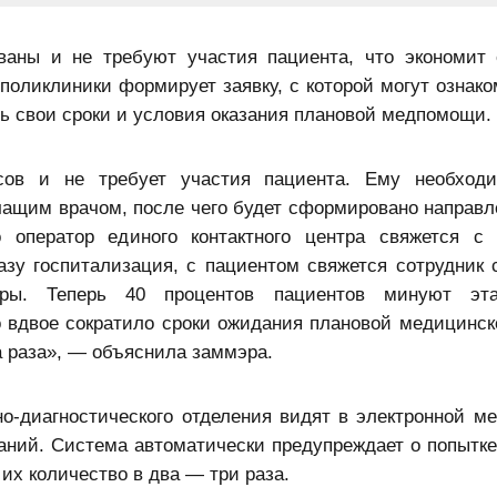
ваны и не требуют участия пациента, что экономит 
поликлиники формирует заявку, с которой могут ознако
ь свои сроки и условия оказания плановой медпомощи.
сов и не требует участия пациента. Ему необходи
чащим врачом, после чего будет сформировано направл
о оператор единого контактного центра свяжется с
азу госпитализация, с пациентом свяжется сотрудник 
уры. Теперь 40 процентов пациентов минуют эт
то вдвое сократило сроки ожидания плановой медицинс
а раза», — объяснила заммэра.
но-диагностического отделения видят в электронной ме
аний. Система автоматически предупреждает о попытке
их количество в два — три раза.