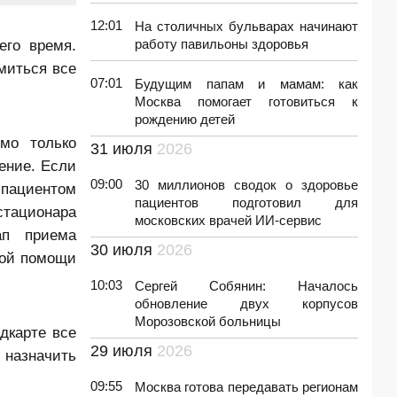
12:01
На столичных бульварах начинают
его время.
работу павильоны здоровья
миться все
07:01
Будущим папам и мамам: как
Москва помогает готовиться к
рождению детей
мо только
31 июля
2026
ение. Если
09:00
30 миллионов сводок о здоровье
 пациентом
пациентов подготовил для
стационара
московских врачей ИИ-сервис
ап приема
30 июля
2026
кой помощи
10:03
Сергей Собянин: Началось
обновление двух корпусов
Морозовской больницы
дкарте все
29 июля
2026
 назначить
09:55
Москва готова передавать регионам