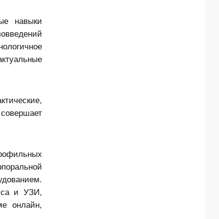
ые навыки
вовведений
нологичное
актуальные
ктические,
совершает
офильных
поральной
удованием.
сса и УЗИ,
ме онлайн,