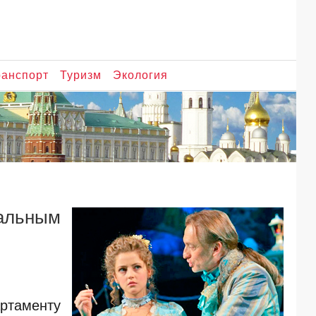
ранспорт
Туризм
Экология
альным
ртаменту