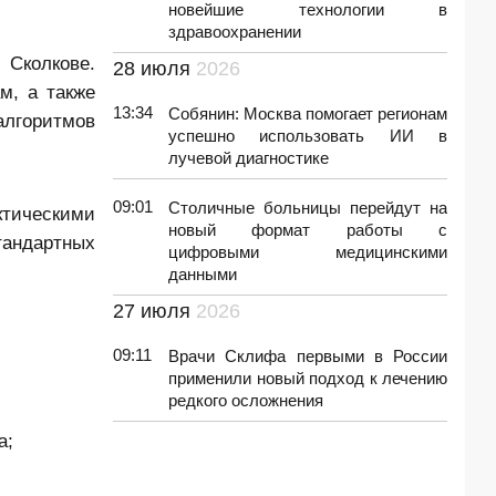
новейшие технологии в
здравоохранении
 Сколкове.
28 июля
2026
м, а также
13:34
Собянин: Москва помогает регионам
алгоритмов
успешно использовать ИИ в
лучевой диагностике
09:01
Столичные больницы перейдут на
ктическими
новый формат работы с
тандартных
цифровыми медицинскими
данными
27 июля
2026
09:11
Врачи Склифа первыми в России
применили новый подход к лечению
редкого осложнения
а;