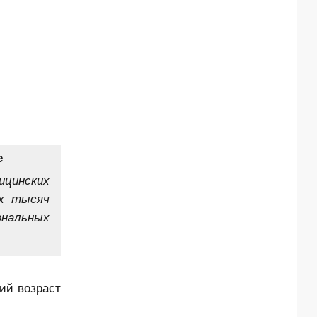
е
ицинских
ух тысяч
ональных
ий возраст