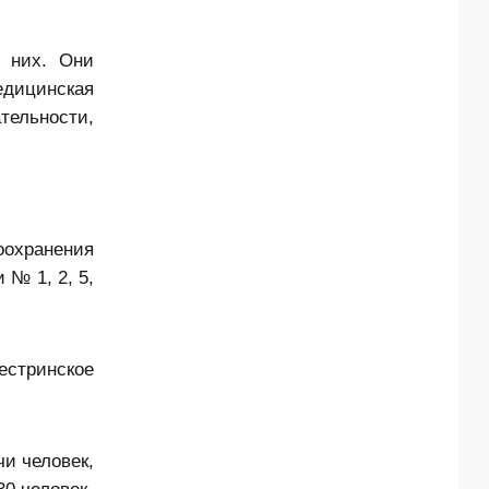
 них. Они
дицинская
тельности,
охранения
№ 1, 2, 5,
естринское
чи человек,
0 человек.