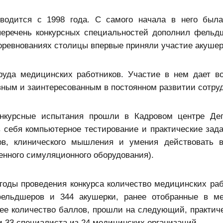
оводится с 1998 года. С самого начала в него был
перечень конкурсных специальностей дополнил фельд
оревнованиях столицы впервые приняли участие акушер
руда медицинских работников. Участие в нем дает в
вным и заинтересованным в постоянном развитии сотру
онкурсные испытания прошли в Кадровом центре Де
 себя компьютерное тестирование и практические зада
в, клинического мышления и умения действовать в
енного симуляционного оборудования).
 годы проведения конкурса количество медицинских ра
ельдшеров и 344 акушерки, ранее отобранные в ме
ее количество баллов, прошли на следующий, практиче
и 33 специалиста из 24 медицинских организаций.