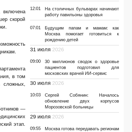
12:01
На столичных бульварах начинают
а включена
работу павильоны здоровья
шер скорой
ки.
07:01
Будущим папам и мамам: как
Москва помогает готовиться к
рождению детей
озможность
31 июля
2026
дникам.
09:00
30 миллионов сводок о здоровье
пациентов подготовил для
партамента
московских врачей ИИ-сервис
ния, в том
30 июля
2026
 сложных,
10:03
Сергей Собянин: Началось
обновление двух корпусов
Морозовской больницы
ботников —
дицинских
29 июля
2026
ский этап.
09:55
Москва готова передавать регионам