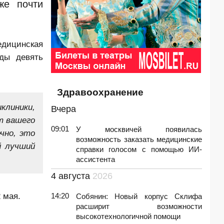
же почти
едицинская
ды девять
Здравоохранение
линики,
Вчера
т вашего
09:01
У москвичей появилась
чно, это
возможность заказать медицинские
й лучший
справки голосом с помощью ИИ-
ассистента
4 августа
2026
 мая.
14:20
Собянин: Новый корпус Склифа
расширит возможности
высокотехнологичной помощи