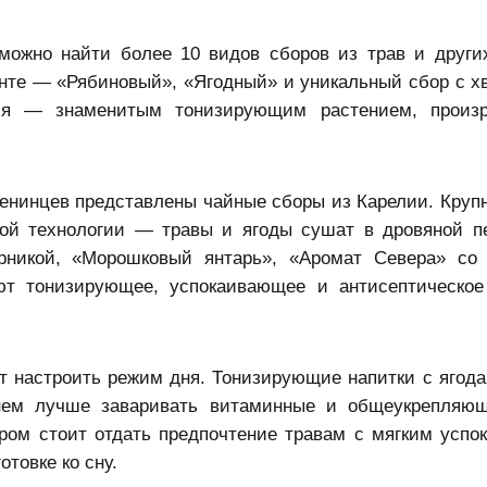
можно найти более 10 видов сборов из трав и други
нте — «Рябиновый», «Ягодный» и уникальный сбор с хв
йля — знаменитым тонизирующим растением, произ
енинцев представлены чайные сборы из Карелии. Круп
ной технологии — травы и ягоды сушат в дровяной п
рникой, «Морошковый янтарь», «Аромат Севера» со
ют тонизирующее, успокаивающее и антисептическое
 настроить режим дня. Тонизирующие напитки с ягода
нем лучше заваривать витаминные и общеукрепляющ
ером стоит отдать предпочтение травам с мягким усп
товке ко сну.