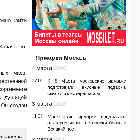
ожно найти
Карачаево-
Ярмарки Москвы
4 марта
2026
ных чаев.
тественной
07:01
К 8 Марта московские ярмарки
подготовили вкусные подарки,
сортименте
скидки и мастер-классы
с душицей
3 марта
2026
 Он создан
11:01
Московские ярмарки предлагают
альтернативные источники белка в
Великий пост
ановить
2 марта
2026