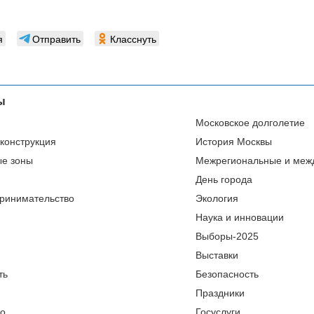
я
Отправить
Класснуть
ы
Московское долголетие
еконструкция
История Москвы
ые зоны
Межрегиональные и меж
День города
ринимательство
Экология
Наука и инновации
Выборы-2025
Выставки
ть
Безопасность
Праздники
во
Госуслуги