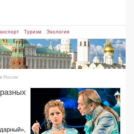
анспорт
Туризм
Экология
в России
 разных
дарный»,