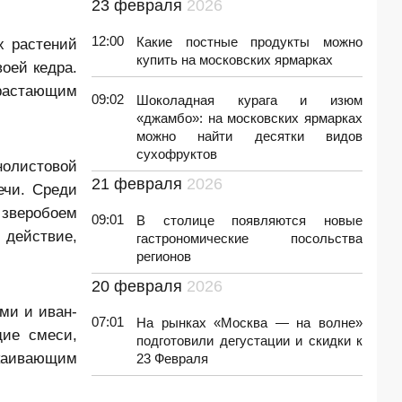
23 февраля
2026
12:00
Какие постные продукты можно
х растений
купить на московских ярмарках
оей кедра.
растающим
09:02
Шоколадная курага и изюм
«джамбо»: на московских ярмарках
можно найти десятки видов
сухофруктов
нолистовой
21 февраля
2026
ечи. Среди
 зверобоем
09:01
В столице появляются новые
 действие,
гастрономические посольства
регионов
20 февраля
2026
ми и иван-
07:01
На рынках «Москва — на волне»
ие смеси,
подготовили дегустации и скидки к
окаивающим
23 Февраля