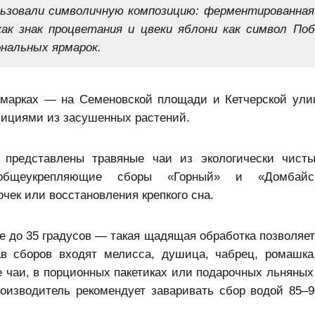
льзовали символичную композицию: ферментированная
как знак процветания и цвеки яблони как символ По
ональных ярмарок.
рмарках — на Семеновской площади и Кетчерской ули
зициями из засушенных растений.
представлены травяные чаи из экологически чисты
 общеукрепляющие сборы «Горный» и «Домбайс
чек или восстановления крепкого сна.
е до 35 градусов — такая щадящая обработка позволяет
ав сборов входят мелисса, душица, чабрец, ромашка
 чаи, в порционных пакетиках или подарочных льняных
оизводитель рекомендует заваривать сбор водой 85–9