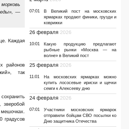
 морковь
07:01
В Великий пост на московских
беды», —
ярмарках продают финики, грузди и
коврижки
26 февраля
2026
це. Каждая
10:01
Какую продукцию предлагают
рыбные рынки «Москва — на
волне» в Великий пост
х районов
25 февраля
2026
кий», так
11:01
На московских ярмарках можно
купить лососевые ириски и щечки
семги к Алексееву дню
 сохранить
24 февраля
2026
, зверобой
07:01
Участники московских ярмарок
 мешочках.
отправили бойцам СВО посылки ко
0 градусов
Дню защитника Отечества