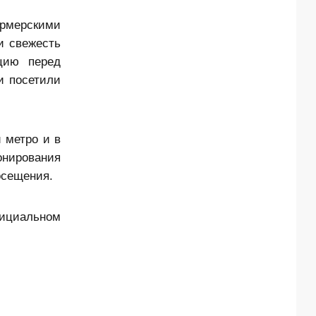
ермерскими
и свежесть
цию перед
и посетили
 метро и в
нирования
осещения.
фициальном