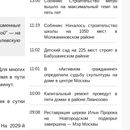
13:00
Собянин: Строительство метро
вышло на максимальный темп за
пять лет
оименные
11:19
Собянин: Началось строительство
школы на 1050 мест в
ой” — на
Молжаниновском районе
юлевскую
11:02
Детский сад на 225 мест строят в
Бабушкинском районе
11:01
Для многих
В «Активном гражданине»
определили судьбу скульптуры на
емя в пути
доме в центре Москвы
минут.
10:00
Капитальный ремонт проведут в
пяти домах в районе Лианозово
ек в сутки
09:08
Реставрация церкви Ильи Пророка
на Новгородском подворье
завершена — Мэр Москвы
 На 2029-й