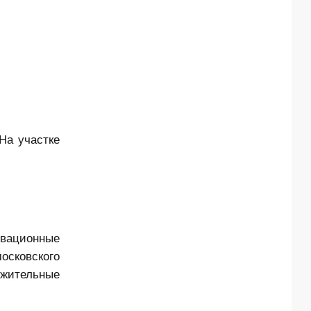
На участке
овационные
осковского
ожительные