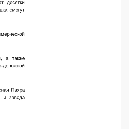
ат десятки
цка смогут
ммерческой
, а также
о-дорожной
сная Пахра
а и завода