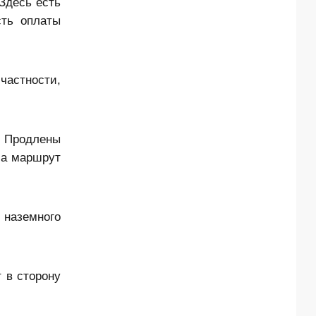
Здесь есть
сть оплаты
частности,
. Продлены
 а маршрут
 наземного
 в сторону