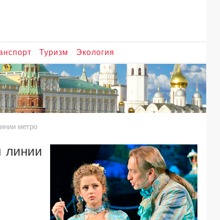
анспорт
Туризм
Экология
инии метро
й линии