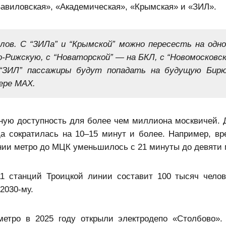
Вавиловская», «Академическая», «Крымская» и «ЗИЛ».
злов. С “ЗИЛа” и “Крымской” можно пересесть на одн
-Рижскую, с “Новаторской” — на БКЛ, с “Новомосковск
 “ЗИЛ” пассажиры будут попадать на будущую Бир
ере MAX.
ную доступность для более чем миллиона москвичей. 
да сократилась на 10–15 минут и более. Например, вр
нии метро до МЦК уменьшилось с 21 минуты до девяти 
11 станций Троицкой линии составит 100 тысяч челов
2030-му.
етро в 2025 году открыли электродепо «Столбово».