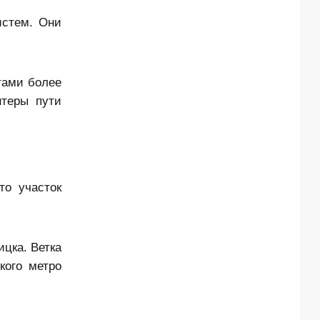
истем. Они
тами более
нтеры пути
то участок
цка. Ветка
кого метро