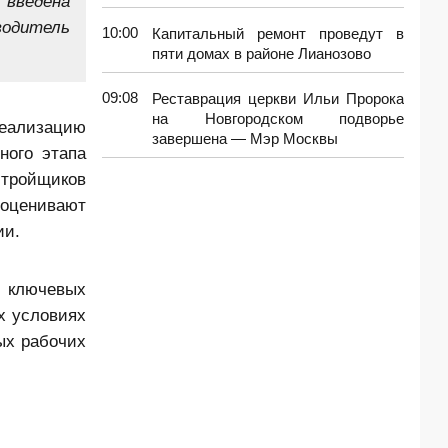
введена
водитель
10:00
Капитальный ремонт проведут в
пяти домах в районе Лианозово
09:08
Реставрация церкви Ильи Пророка
на Новгородском подворье
реализацию
завершена — Мэр Москвы
ного этапа
стройщиков
 оценивают
ии.
 ключевых
х условиях
ых рабочих