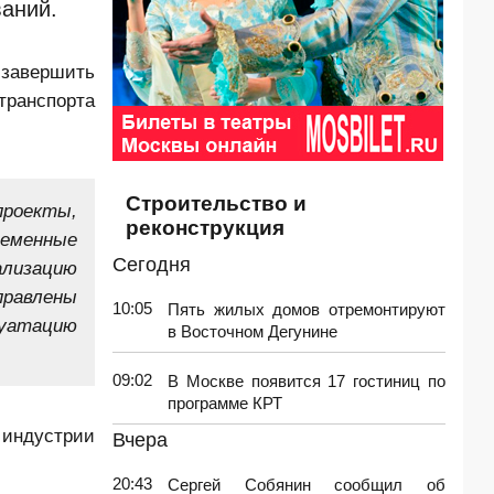
ваний.
завершить
транспорта
Строительство и
проекты,
реконструкция
ременные
Сегодня
ализацию
правлены
10:05
Пять жилых домов отремонтируют
луатацию
в Восточном Дегунине
09:02
В Москве появится 17 гостиниц по
программе КРТ
 индустрии
Вчера
20:43
Сергей Собянин сообщил об