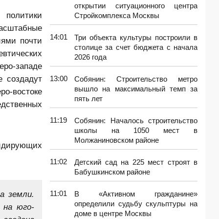
открытии ситуационного центра
 политики
Стройкомплекса Москвы
масштабные
14:01
Три объекта культуры построили в
иями почти
столице за счет бюджета с начала
евтических
2026 года
еро-западе
е создадут
13:00
Собянин: Строительство метро
вышло на максимальный темп за
ро-востоке
пять лет
едственных
11:19
Собянин: Началось строительство
школы на 1050 мест в
Молжаниновском районе
лидирующих
11:02
Детский сад на 225 мест строят в
Бабушкинском районе
а земли.
11:01
В «Активном гражданине»
определили судьбу скульптуры на
 на юго-
доме в центре Москвы