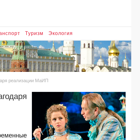
анспорт
Туризм
Экология
одаря реализации МаИП
агодаря
временные