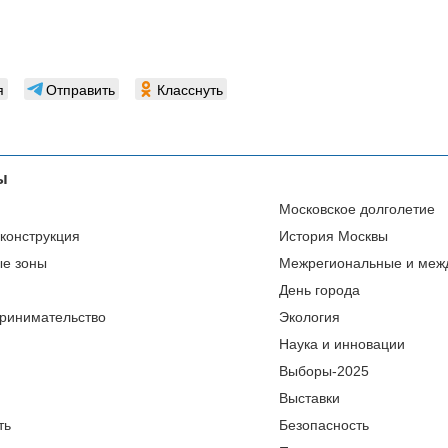
я
Отправить
Класснуть
ы
Московское долголетие
еконструкция
История Москвы
ые зоны
Межрегиональные и меж
День города
ринимательство
Экология
Наука и инновации
Выборы-2025
Выставки
ть
Безопасность