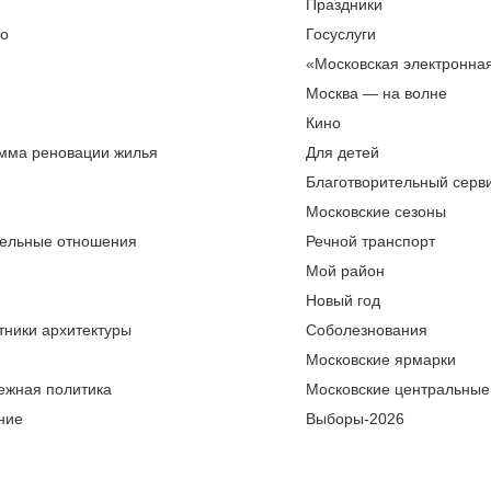
Праздники
во
Госуслуги
«Московская электронна
Москва — на волне
Кино
мма реновации жилья
Для детей
Благотворительный серви
Московские сезоны
ельные отношения
Речной транспорт
Мой район
Новый год
тники архитектуры
Соболезнования
Московские ярмарки
ежная политика
Московские центральные
ние
Выборы-2026