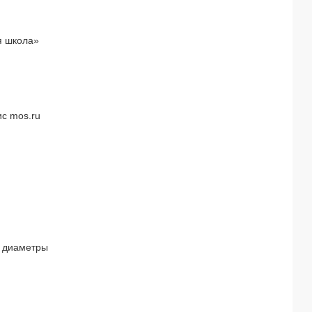
я школа»
с mos.ru
 диаметры