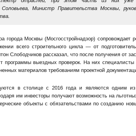
спектр отраслей, при этом часть из них уже 
 Соловьева, Министр Правительства Москвы, руко
тва.
ора города Москвы (Мосгосстройнадзор) сопровождает 
ении всего строительного цикла — от подготовитель
тон Слободчиков рассказал, что после получения от за
т программы выездных проверок. На них специалисты
ененных материалов требованиям проектной документац
уются в столице с 2016 года и являются одним из
годаря им инвесторы получают возможность на льготны
ерческие объекты с обязательствами по созданию нов