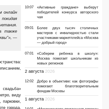
10:07
«Активные граждане» выберут
м онлайн
победителей конкурса авторского
чая
 покидая
четания.
09:01
Более двух тысяч столичных
а также
мастеров с инвалидностью стали
квы”», —
участниками маркетплейса «Москва
— добрый город»
07:01
«Соберем ребенка в школу»:
Москва помогает школьникам из
странства:
новых регионов
описанием,
2 августа
2026
12:02
Добро в объективе: как фотографы
помогают благотворительным
 свадьба»
фондам Москвы
етро, виду
1 августа
2026
 парковки,
те города,
14:01
«Мосволонтер» приглашает горожан