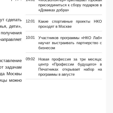
присоединиться к сбору подарков в
«Домиках добра»
ут сделать
12:01
Какие спортивные проекты НКО
ья, дети»,
проходят в Москве
 получения
10:01
Участников программы «НКО Лаб»
направляет
научат выстраивать партнерство с
бизнесом
09:02
Новая профессия за три месяца:
оставление
центр «Профессии будущего» в
ют задачам
Печатниках открывает набор на
ода Москвы
программы в августе
лицы можно