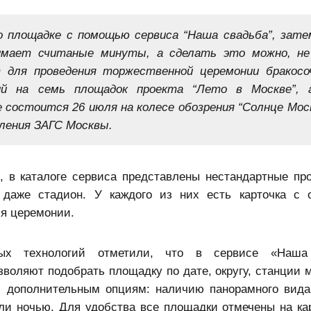
о площадке с помощью сервиса “Наша свадьба”, зате
нимает считаные минуты, а сделать это можно, не
 для проведения торжественной церемонии бракосо
й на семь площадок проекта “Лето в Москве”, 
е состоится 26 июля на колесе обозрения “Солнце Мос
вления ЗАГС Москвы.
 в каталоге сервиса представлены нестандартные про
даже стадион. У каждого из них есть карточка с 
я церемонии.
ых технологий отметили, что в сервисе «Наша
оляют подобрать площадку по дате, округу, станции м
 и дополнительным опциям: наличию панорамного вида,
ли ночью. Для удобства все площадки отмечены на кар