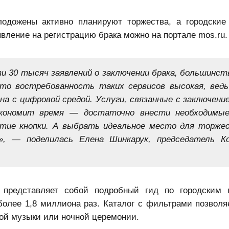
лодожены активно планируют торжества, а городски
вление на регистрацию брака можно на портале mos.ru.
и 30 тысяч заявлений о заключении брака, большинств
то востребованность таких сервисов высокая, ведь
на с цифровой средой. Услуги, связанные с заключени
экономит время — достаточно внести необходимы
жатие кнопки. А выбрать идеальное место для торже
”», — поделилась Елена Шинкарук, председатель 
 представляет собой подробный гид по городским 
более 1,8 миллиона раз. Каталог с фильтрами позволя
ой музыки или ночной церемонии.