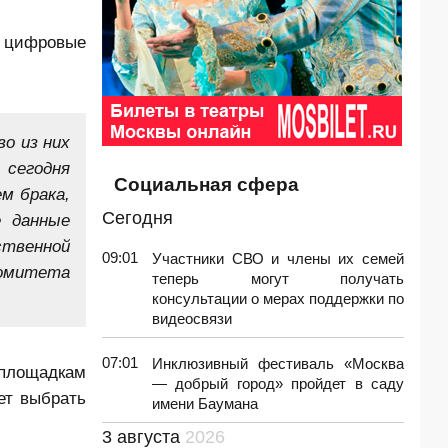
е цифровые
о из них
 сегодня
Социальная сфера
ем брака,
Сегодня
е данные
ственной
09:01
Участники СВО и члены их семей
Комитета
теперь могут получать
консультации о мерах поддержки по
видеосвязи
07:01
Инклюзивный фестиваль «Москва
площадкам
— добрый город» пройдет в саду
ет выбрать
имени Баумана
3 августа
2026