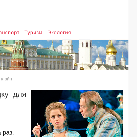
анспорт
Туризм
Экология
онлайн
дку для
 раз.