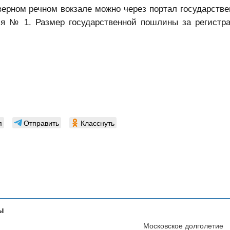
верном речном вокзале можно через портал государстве
ния № 1. Размер государственной пошлины за регистр
я
Отправить
Класснуть
ы
Московское долголетие