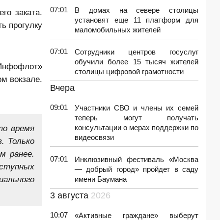
07:01
В домах на севере столицы
го заката.
установят еще 11 платформ для
ь прогулку
маломобильных жителей
07:01
Сотрудники центров госуслуг
обучили более 15 тысяч жителей
«Инфофлот»
столицы цифровой грамотности
м вокзале.
Вчера
09:01
Участники СВО и члены их семей
теперь могут получать
то время
консультации о мерах поддержки по
видеосвязи
. Только
м ранее.
07:01
Инклюзивный фестиваль «Москва
оступных
— добрый город» пройдет в саду
иального
имени Баумана
3 августа
2026
10:07
«Активные граждане» выберут