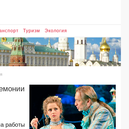
анспорт
Туризм
Экология
ия
емонии
ма работы