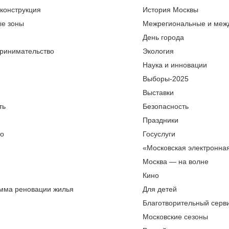
еконструкция
История Москвы
ые зоны
Межрегиональные и меж
День города
ринимательство
Экология
Наука и инновации
Выборы-2025
Выставки
ть
Безопасность
Праздники
во
Госуслуги
«Московская электронна
Москва — на волне
Кино
мма реновации жилья
Для детей
Благотворительный серви
Московские сезоны