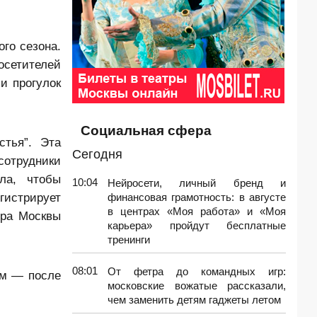
го сезона.
осетителей
и прогулок
Социальная сфера
стья”. Эта
Сегодня
сотрудники
ла, чтобы
10:04
Нейросети, личный бренд и
гистрирует
финансовая грамотность: в августе
в центрах «Моя работа» и «Моя
эра Москвы
карьера» пройдут бесплатные
тренинги
08:01
От фетра до командных игр:
ам — после
московские вожатые рассказали,
чем заменить детям гаджеты летом