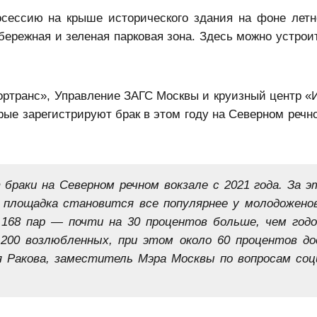
сессию на крыше исторического здания на фоне летне
бережная и зеленая парковая зона. Здесь можно устроит
гортранс», Управление ЗАГС Москвы и круизный центр 
рые зарегистрируют брак в этом году на Северном речно
браки на Северном речном вокзале с 2021 года. За э
м площадка становится все популярнее у молодоженов
 168 пар — почти на 30 процентов больше, чем годо
 200 возлюбленных, при этом около 60 процентов д
я Ракова, заместитель Мэра Москвы по вопросам соц