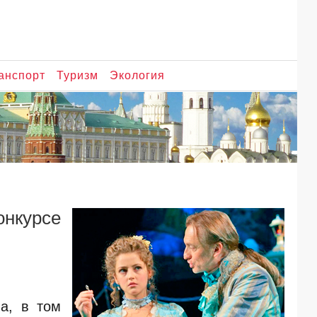
анспорт
Туризм
Экология
нкурсе
а, в том