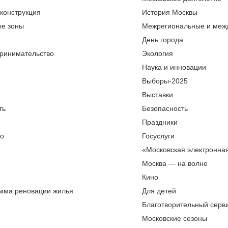
еконструкция
История Москвы
ые зоны
Межрегиональные и меж
День города
ринимательство
Экология
Наука и инновации
Выборы-2025
Выставки
ть
Безопасность
Праздники
во
Госуслуги
«Московская электронна
Москва — на волне
Кино
мма реновации жилья
Для детей
Благотворительный серви
Московские сезоны