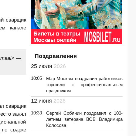
ий сварщик
ем канале
Поздравления
ства!» —
25 июля
2026
10:05
Мэр Москвы поздравил работников
торговли с профессиональным
праздником
12 июня
2026
ал сварщик
10:33
Сергей Собянин поздравил с 100-
есто занял
летием ветерана ВОВ Владимира
циональной
Колосова
 по сварке