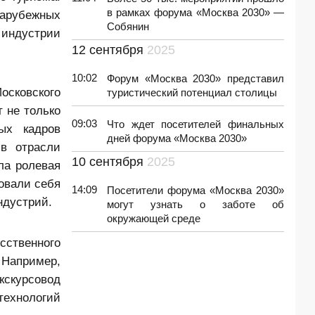
в рамках форума «Москва 2030» —
зарубежных
Собянин
 индустрии
12 сентября
2025
10:02
Форум «Москва 2030» представил
сковского
туристический потенциал столицы
 не только
09:03
Что ждет посетителей финальных
ых кадров
дней форума «Москва 2030»
 в отрасли
10 сентября
2025
ла ролевая
овали себя
14:09
Посетители форума «Москва 2030»
ндустрий.
могут узнать о заботе об
окружающей среде
сственного
Например,
кскурсовод
технологий