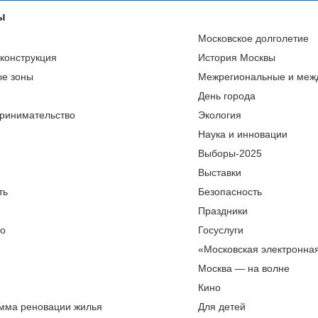
ы
Московское долголетие
еконструкция
История Москвы
ые зоны
Межрегиональные и меж
День города
ринимательство
Экология
Наука и инновации
Выборы-2025
Выставки
ть
Безопасность
Праздники
во
Госуслуги
«Московская электронна
Москва — на волне
Кино
мма реновации жилья
Для детей