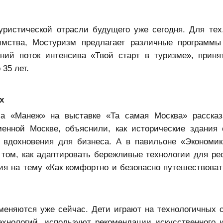
уристической отрасли будущего уже сегодня. Для тех,
имства, Мостуризм предлагает различные программы
ний поток интенсива «Твой старт в туризме», приня
 35 лет.
х
ла «Манеж» на выставке «Та самая Москва» рассказ
енной Москве, объяснили, как исторические здания 
м вдохновения для бизнеса. А в павильоне «Экономи
 том, как адаптировать бережливые технологии для рес
сия на тему «Как комфортно и безопасно путешествоват
меняются уже сейчас. Дети играют на технологичных 
хнологий, используют рекомендации искусственного и