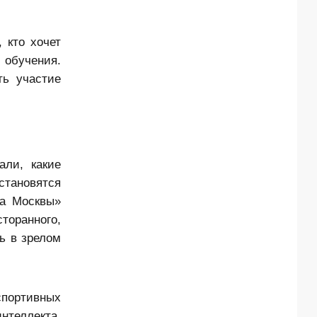
 кто хочет
 обучения.
ть участие
али, какие
становятся
ка Москвы»
торанного,
ь в зрелом
спортивных
нтеллекта.