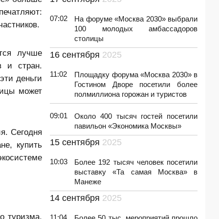
печатляют:
07:02
На форуме «Москва 2030» выбрали
частников.
100 молодых амбассадоров
столицы
ится лучше
16 сентября
2025
в и стран.
11:02
Площадку форума «Москва 2030» в
эти деньги
Гостином Дворе посетили более
лицы может
полмиллиона горожан и туристов
09:01
Около 400 тысяч гостей посетили
павильон «Экономика Москвы»
я. Сегодня
15 сентября
2025
не, купить
экосистеме
10:03
Более 192 тысяч человек посетили
выставку «Та самая Москва» в
Манеже
14 сентября
2025
о туризма.
11:04
Более 50 тыс. мероприятий прошло