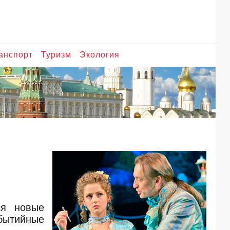
анспорт
Туризм
Экология
ся новые
бытийные