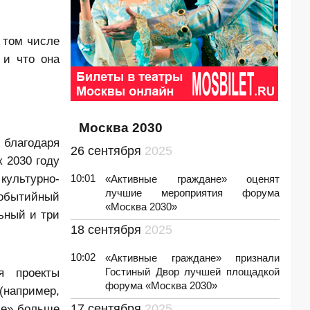
 том числе
 и что она
Москва 2030
 благодаря
26 сентября
2025
 2030 году
культурно-
10:01
«Активные граждане» оценят
лучшие мероприятия форума
событийный
«Москва 2030»
ьный и три
18 сентября
2025
10:02
«Активные граждане» признали
я проекты
Гостиный Двор лучшей площадкой
форума «Москва 2030»
(например,
ве» больше
17 сентября
2025