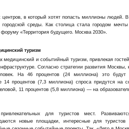
 центров, в который хотят попасть миллионы людей. В
городской среды. Как столица стала городом мечты
я форуму «Территория будущего. Москва 2030».
ицинский туризм
ак медицинский и событийный туризм, привлекая гостей
фраструктуре. Согласно стратегии развития Москвы, к
ловек. На 46 процентов (24 миллиона) это будут 
е 14 процентов (7,3 миллиона) спроса придутся на 
еловой, 11 процентов (5,8 миллиона) — на образовател
 привлекательных для туристов мест. Развиваютс
даются новые площадки, интересные для туристов 
бные сезонные событийные проекты. Так, «Лето в Моск