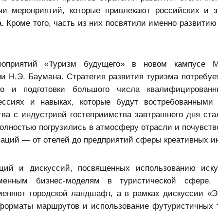
и мероприятий, которые привлекают российских и 
а. Кроме того, часть из них посвятили именно развитию
оприятий «Туризм будущего» в новом кампусе Мо
ни Н.Э. Баумана. Стратегия развития туризма потребует
но и подготовки большого числа квалифицированн
ессиях и навыках, которые будут востребованными
ва с индустрией гостеприимства завтрашнего дня ста
 полностью погрузились в атмосферу отрасли и почувств
заций — от отелей до предприятий сферы креативных и
ций и дискуссий, посвященных использованию иску
менным бизнес-моделям в туристической сфере. 
меняют городской ландшафт, а в рамках дискуссии «Э
 форматы маршрутов и использование футуристичных 