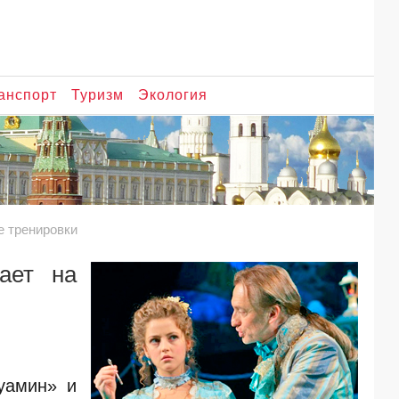
анспорт
Туризм
Экология
е тренировки
ает на
уамин» и