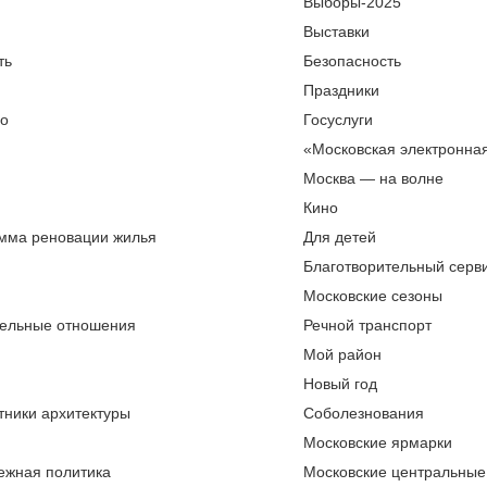
Выборы-2025
Выставки
ть
Безопасность
Праздники
во
Госуслуги
«Московская электронна
Москва — на волне
Кино
мма реновации жилья
Для детей
Благотворительный серви
Московские сезоны
ельные отношения
Речной транспорт
Мой район
Новый год
тники архитектуры
Соболезнования
Московские ярмарки
ежная политика
Московские центральные