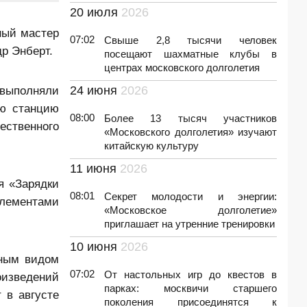
20 июля
2026
ный мастер
07:02
Свыше 2,8 тысячи человек
р Энберт.
посещают шахматные клубы в
центрах московского долголетия
 выполняли
24 июня
2026
ую станцию
08:00
Более 13 тысяч участников
ественного
«Московского долголетия» изучают
китайскую культуру
11 июня
2026
я «Зарядки
08:01
Секрет молодости и энергии:
лементами
«Московское долголетие»
приглашает на утренние тренировки
10 июня
2026
мным видом
07:02
От настольных игр до квестов в
оизведений
парках: москвичи старшего
 в августе
поколения присоединятся к