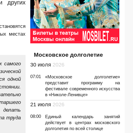
и других
становятся
вых местах
Московское долголетие
к самого
30 июля
2026
зической
07:01
«Московское долголетие»
ся одной
представит программу на
стоянии.
фестивале современного искусства
вательно
в «Николе-Ленивце»
старшего
21 июля
2026
и делать
08:00
Единый календарь занятий
та труда
действует в центрах московского
долголетия по всей столице