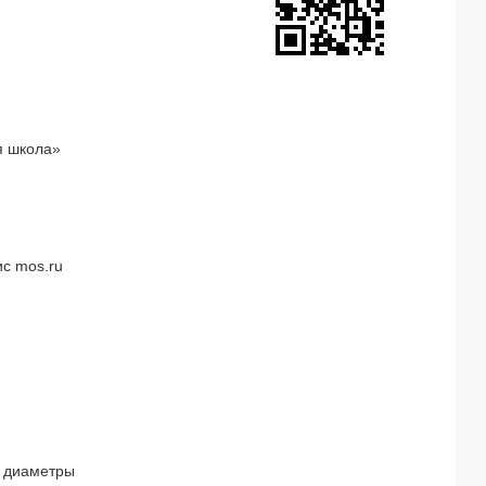
я школа»
с mos.ru
 диаметры