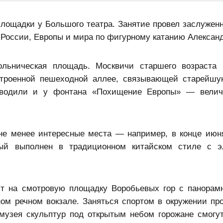
 площадки у Большого театра. Занятие провел заслужен
 России, Европы и мира по фигурному катанию Александ
ольническая площадь. Москвичи старшего возраста
строенной пешеходной аллее, связывающей старейш
роводили и у фонтана «Похищение Европы» — велич
не менее интересные места — например, в конце июн
рый выполнен в традиционном китайском стиле с э
ют на смотровую площадку Воробьевых гор с панора
ном речном вокзале. Заняться спортом в окружении пр
музея скульптур под открытым небом горожане смогут