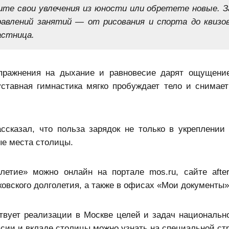
ните свои увлечения из юности или обретете новые. З
равлений занятий — от рисования и спорта до квизо
астница.
Упражнения на дыхание и равновесие дарят ощущение
ставная гимнастика мягко пробуждает тело и снимае
сказал, что польза зарядок не только в укреплении 
ые места столицы.
летие» можно онлайн на портале mos.ru, сайте afte
ковского долголетия
, а также в офисах «
Мои документы
»
твует реализации в Москве целей и задач национально
сии и вкладе столицы можно узнать на специальной ст