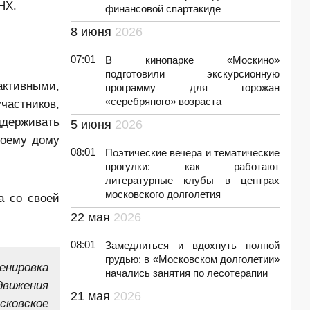
НХ.
финансовой спартакиде
8 июня
2026
07:01
В кинопарке «Москино»
подготовили экскурсионную
активными,
программу для горожан
«серебряного» возраста
частников,
ддерживать
5 июня
2026
воему дому
08:01
Поэтические вечера и тематические
прогулки: как работают
литературные клубы в центрах
московского долголетия
а со своей
22 мая
2026
08:01
Замедлиться и вдохнуть полной
грудью: в «Московском долголетии»
енировка
начались занятия по лесотерапии
вижения
21 мая
2026
сковское