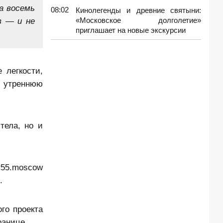
а восемь
08:02
Кинолегенды и древние святыни:
в — и не
«Московское долголетие»
приглашает на новые экскурсии
 легкости,
т утреннюю
тела, но и
r55.moscow
.
го проекта
ранице.