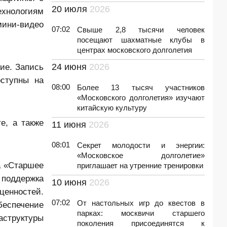
20 июля
2026
хнологиям
мини‑видео
07:02
Свыше 2,8 тысячи человек
посещают шахматные клубы в
центрах московского долголетия
ие. Запись
24 июня
2026
оступны на
08:00
Более 13 тысяч участников
«Московского долголетия» изучают
китайскую культуру
е, а также
11 июня
2026
08:01
Секрет молодости и энергии:
«Московское долголетие»
а «Старшее
приглашает на утренние тренировки
 поддержка
10 июня
2026
енностей.
07:02
От настольных игр до квестов в
еспечение
парках: москвичи старшего
аструктуры
поколения присоединятся к