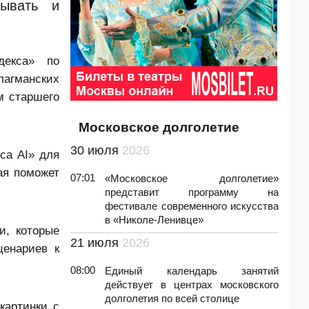
вывать и
екса» по
лагманских
м старшего
Московское долголетие
30 июля
2026
са AI» для
ая поможет
07:01
«Московское долголетие»
представит программу на
фестивале современного искусства
в «Николе-Ленивце»
и, которые
21 июля
2026
ценариев к
08:00
Единый календарь занятий
действует в центрах московского
долголетия по всей столице
картинки с