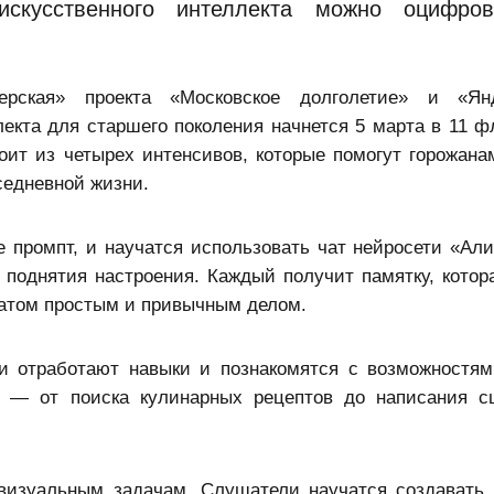
 искусственного интеллекта можно оцифро
рская» проекта «
Московское долголетие
» и «Янд
екта для старшего поколения начнется 5 марта в 11 ф
оит из четырех интенсивов, которые помогут горожана
седневной жизни.
е промпт, и научатся использовать чат нейросети «Али
 поднятия настроения. Каждый получит памятку, котор
атом простым и привычным делом.
ки отработают навыки и познакомятся с возможностям
 — от поиска кулинарных рецептов до написания с
изуальным задачам. Слушатели научатся создавать 