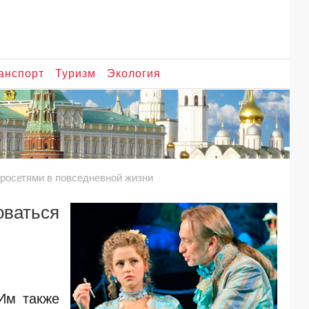
анспорт
Туризм
Экология
йросетями в повседневной жизни
оваться
 Им также