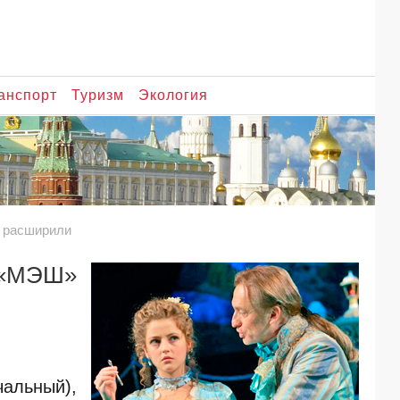
анспорт
Туризм
Экология
» расширили
 «МЭШ»
чальный),