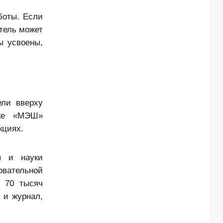
боты. Если
тель может
ы усвоены,
ели вверху
еке «МЭШ»
кциях.
я и науки
овательной
 70 тысяч
 и журнал,