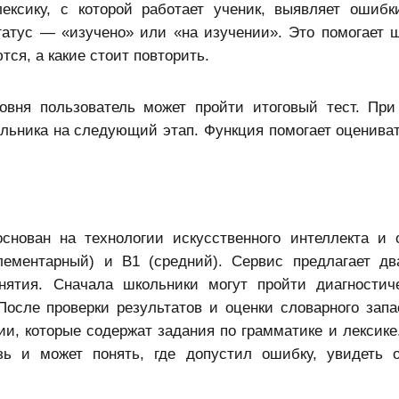
лексику, с которой работает ученик, выявляет ошибк
татус — «изучено» или «на изучении». Это помогает 
ся, а какие стоит повторить.
ровня пользователь может пройти итоговый тест. Пр
льника на следующий этап. Функция помогает оцениват
снован на технологии искусственного интеллекта и 
лементарный) и B1 (средний). Сервис предлагает д
ятия. Сначала школьники могут пройти диагностич
осле проверки результатов и оценки словарного запа
, которые содержат задания по грамматике и лексике
зь и может понять, где допустил ошибку, увидеть 