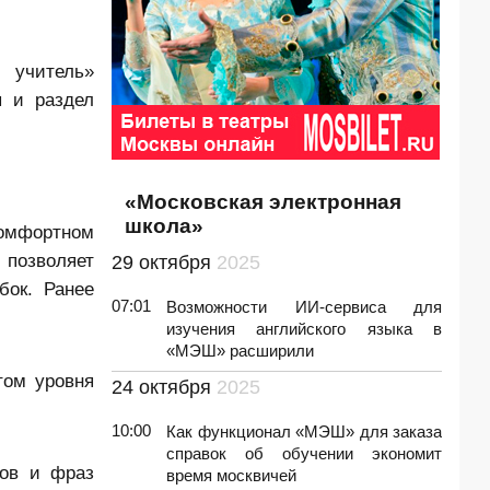
 учитель»
ы и раздел
«Московская электронная
школа»
комфортном
 позволяет
29 октября
2025
бок. Ранее
07:01
Возможности ИИ-сервиса для
изучения английского языка в
«МЭШ» расширили
том уровня
24 октября
2025
10:00
Как функционал «МЭШ» для заказа
справок об обучении экономит
лов и фраз
время москвичей