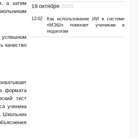
и, а затем
19 октября
2025
школьникам
12:02
Как использование ИИ в системе
«МЭШ» помогает ученикам и
педагогам
и успешном
ь качество
охватывает
ва формата
еский тест
са ученика
. Школьник
объяснения