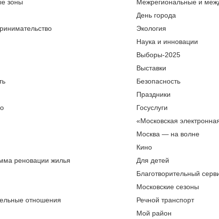
ые зоны
Межрегиональные и меж
День города
ринимательство
Экология
Наука и инновации
Выборы-2025
Выставки
ть
Безопасность
Праздники
во
Госуслуги
«Московская электронна
Москва — на волне
Кино
мма реновации жилья
Для детей
Благотворительный серви
Московские сезоны
ельные отношения
Речной транспорт
Мой район