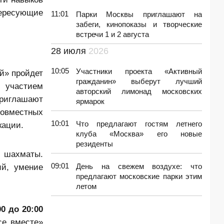
тересующие
11:01
Парки Москвы приглашают на
забеги, кинопоказы и творческие
встречи 1 и 2 августа
28 июля
2026
10:05
Участники проекта «Активный
й» пройдет
гражданин» выберут лучший
с участием
авторский лимонад московских
приглашают
ярмарок
совместных
10:01
Что предлагают гостям летнего
кации.
клуба «Москва» его новые
резиденты
в шахматы.
09:01
ий, умение
День на свежем воздухе: что
предлагают московские парки этим
летом
00 до 20:00
се вместе»