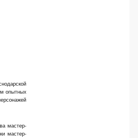
снодарской
ом опытных
персонажей
ва мастер-
ки мастер-