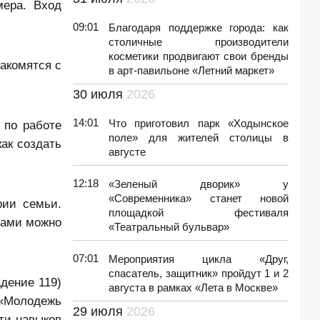
мера. Вход
09:01
Благодаря поддержке города: как
столичные производители
косметики продвигают свои бренды
акомятся с
в арт-павильоне «Летний маркет»
30 июля
2026
14:01
Что приготовил парк «Ходынское
 по работе
поле» для жителей столицы в
ак создать
августе
12:18
«Зеленый дворик» у
«Современника» станет новой
рии семьи.
площадкой фестиваля
сами можно
«Театральный бульвар»
07:01
Мероприятия цикла «Друг,
спасатель, защитник» пройдут 1 и 2
дение 119)
августа в рамках «Лета в Москве»
«
Молодежь
29 июля
2026
ти навыков