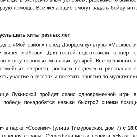
первую помощь. Все желающие смогут задать бойцу ин
 услышать хиты разных лет
адке «Мой район» перед Дворцом культуры «Московски
 живет любовь». Для гостей подготовили концерт 
ивов и шоу неоновых мыльных пузырей. Все желающих 
 семейных оберегов, росписи сердечек и рисованию 
ять участие в квестах и посетить занятия по мультипли
ице Лукинской пройдет сеанс одновременной игры 
я победы понадобятся навыки быстрой оценки позиц
 в парке «Сосенки» (улица Тимуровская, дом 7)
с 18:
 телешоу страны. Суперфиналистка проекта «Ну-ка, в