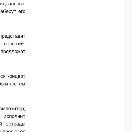
 идеальные
аберут его
редставят
 открытий.
 предложат
ся концерт
бым гостем
омпозитор,
в исполнит
ой эстрады
д-продюсер