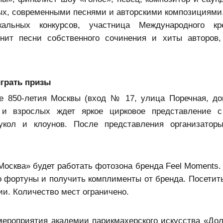
вых, современными песнями и авторскими композициями
ьных конкурсов, участница Международного кре
олнит песни собственного сочинения и хиты авторов
играть призы
е 850-летия Москвы (вход № 17, улица Поречная, до
 и взрослых ждет яркое цирковое представление с
кукол и клоунов. После представления организатор
Москва» будет работать фотозона бренда Feel Moments.
со фортуны и получить комплименты от бренда. Посетит
ии. Количество мест ограничено.
мероприятия академии парикмахерского искусства «Дол