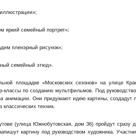
 иллюстрации»;
м яркий семейный портрет»;
адим пленэрный рисунок»;
жный семейный этюд».
ьной площадке «Московских сезонов» на улице Кра
р-классы по созданию мультфильмов. Под руководств
ра анимации. Они придумают идею картины, создадут 
 классических техник.
ове (улица Южнобутовская, дом 36) пройдут сразу д
напишут картину под руководством художника. Участни