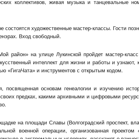
ских коллективов, живая музыка и танцевальные но
е состоятся художественные мастер-классы. Гости позн
енэрах. Вход свободный.
ой район» на улице Лукинской пройдет мастер-класс
кусственный интеллект для жизни и работы и узнают, к
ю «ГигаЧата» и инструментов с открытым кодом.
я, посвященная основам генеалогии и изучению исто
 о своих предках, какими архивными и цифровыми ресур
во.
щадке на площади Славы (Волгоградский проспект, вла
альной военной операции, организованная проектом 
команде в экстремальных условиях, расскажет о важнос