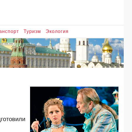
анспорт
Туризм
Экология
дготовили