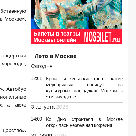
обственную
в Москве».
концертная
Лето в Москве
 хороводы,
Сегодня
12:01
Крокет и кельтские танцы: какие
мероприятия пройдут на
». Автобус
культурных площадках Москвы в
сиональные
эти выходные
х, а также
3 августа
2026
14:00
Ко Дню строителя в Москве
открылась необычная кофейня
 царство».
31 июля
2026