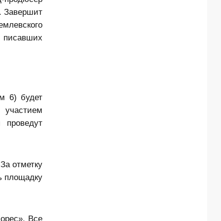
. Завершит
млевского
, писавших
м 6) будет
 участием
ы проведут
 За отметку
ь площадку
орес». Все