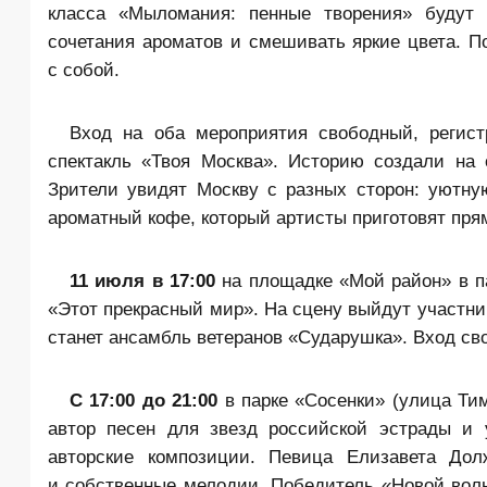
класса «Мыломания: пенные творения» будут 
сочетания ароматов и смешивать яркие цвета. П
с собой.
Вход на оба мероприятия свободный, регис
спектакль «Твоя Москва». Историю создали на
Зрители увидят Москву с разных сторон: уютну
ароматный кофе, который артисты приготовят прям
11 июля в
17:00
на площадке «Мой район» в па
«Этот прекрасный мир». На сцену выйдут участни
станет ансамбль ветеранов «Сударушка». Вход св
С 17:00 до 21:00
в парке «Сосенки» (улица Тим
автор песен для звезд российской эстрады и 
авторские композиции. Певица Елизавета Дол
и собственные мелодии. Победитель «Новой волн