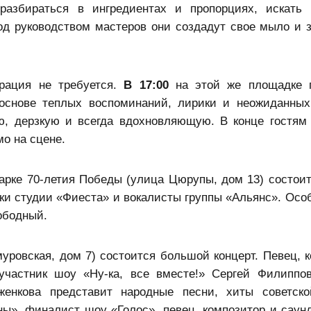
разбираться в ингредиентах и пропорциях, искать
од руководством мастеров они создадут свое мыло и з
трация не требуется.
В 17:00
на этой же площадке п
 основе теплых воспоминаний, лирики и неожиданных
ю, дерзкую и всегда вдохновляющую. В конце гостям
о на сцене.
рке 70-летия Победы (улица Цюрупы, дом 13) состоит
ки студии «Фиеста» и вокалисты группы «Альянс». Осо
ободный.
уровская, дом 7) состоится большой концерт. Певец, к
участник шоу «Ну-ка, все вместе!» Сергей Филиппо
женкова представит народные песни, хиты советск
ы», финалист шоу «Голос», певец, композитор и саун