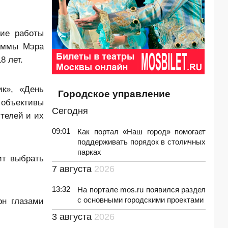
шие работы
раммы Мэра
8 лет.
ик», «День
Городское управление
 объективы
Сегодня
телей и их
09:01
Как портал «Наш город» помогает
поддерживать порядок в столичных
парках
ит выбрать
7 августа
2026
13:32
На портале mos.ru появился раздел
с основными городскими проектами
он глазами
3 августа
2026