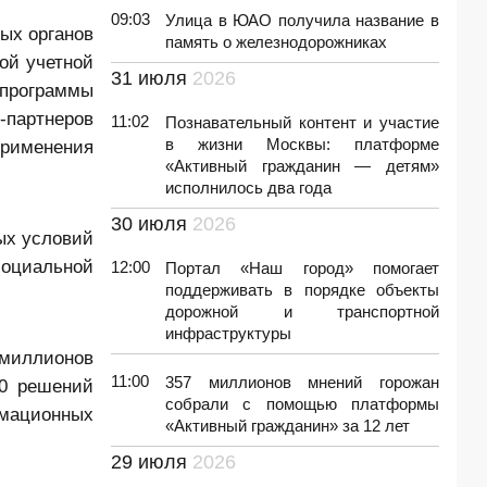
09:03
Улица в ЮАО получила название в
ых органов
память о железнодорожниках
ой учетной
31 июля
2026
программы
-партнеров
11:02
Познавательный контент и участие
в жизни Москвы: платформе
применения
«Активный гражданин — детям»
исполнилось два года
30 июля
2026
ых условий
социальной
12:00
Портал «Наш город» помогает
поддерживать в порядке объекты
дорожной и транспортной
инфраструктуры
 миллионов
11:00
357 миллионов мнений горожан
40 решений
собрали с помощью платформы
рмационных
«Активный гражданин» за 12 лет
29 июля
2026