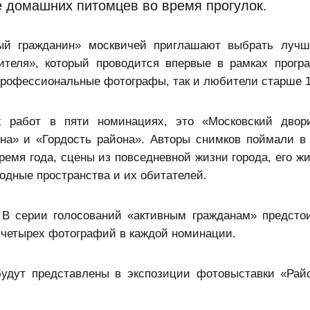
е домашних питомцев во время прогулок.
ный гражданин» москвичей приглашают выбрать луч
жителя», который проводится впервые в рамках прог
профессиональные фотографы, так и любители старше 1
х работ в пяти номинациях, это «Московский двор
на» и «Гордость района». Авторы снимков поймали в
емя года, сцены из повседневной жизни города, его жи
одные пространства и их обитателей.
 В серии голосований «активным гражданам» предсто
о четырех фотографий в каждой номинации.
будут представлены в экспозиции фотовыставки «Рай