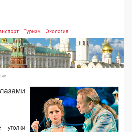
анспорт
Туризм
Экология
ля»
глазами
е уголки