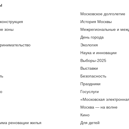
ы
Московское долголетие
еконструкция
История Москвы
ые зоны
Межрегиональные и меж
День города
ринимательство
Экология
Наука и инновации
Выборы-2025
Выставки
ть
Безопасность
Праздники
во
Госуслуги
«Московская электронна
Москва — на волне
Кино
мма реновации жилья
Для детей