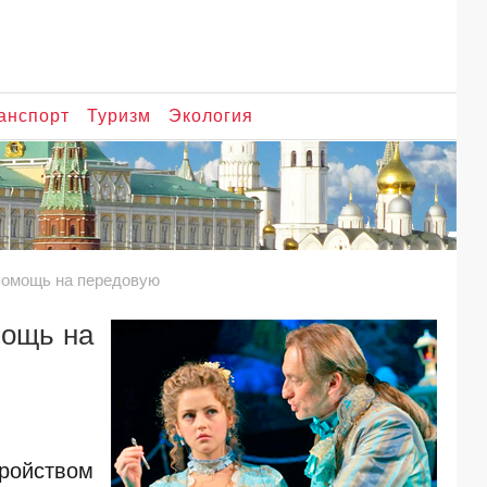
анспорт
Туризм
Экология
помощь на передовую
мощь на
ройством