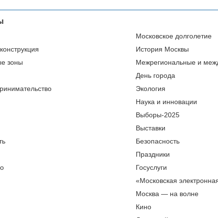
ы
Московское долголетие
еконструкция
История Москвы
ые зоны
Межрегиональные и меж
День города
ринимательство
Экология
Наука и инновации
Выборы-2025
Выставки
ть
Безопасность
Праздники
во
Госуслуги
«Московская электронна
Москва — на волне
Кино