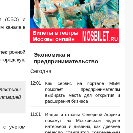
и (СВО) и
м канале в
лектронной
Экономика и
лгородскую
предпринимательство
Сегодня
12:01
Как сервис на портале МБМ
ллективы
помогает предпринимателям
выбирать места для открытия и
птацией
расширения бизнеса
11:01
Индия и страны Северной Африки
покажут на Московской неделе
 с учетом
интерьера и дизайна, как древнее
ремесло становится современным