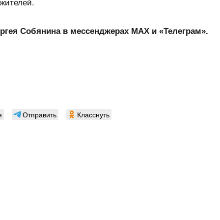
жителей.
ргея Собянина в мессенджерах MAX
и «Телеграм».
я
Отправить
Класснуть