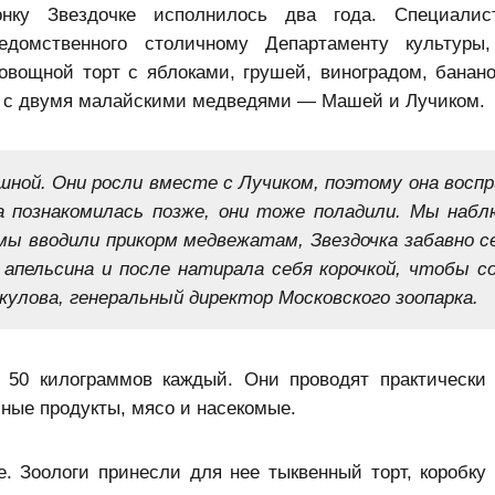
ку Звездочке исполнилось два года. Специалис
едомственного столичному Департаменту культуры,
овощной торт с яблоками, грушей, виноградом, банано
е с двумя малайскими медведями — Машей и Лучиком.
шной. Они росли вместе с Лучиком, поэтому она восп
а познакомилась позже, они тоже поладили. Мы набл
мы вводили прикорм медвежатам, Звездочка забавно се
 апельсина и после натирала себя корочкой, чтобы с
кулова, генеральный директор Московского зоопарка.
 50 килограммов каждый. Они проводят практически
чные продукты, мясо и насекомые.
 Зоологи принесли для нее тыквенный торт, коробку 