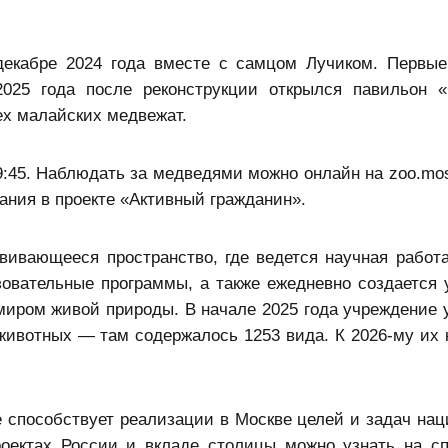
декабре 2024 года вместе с самцом Лучиком. Первые
025 года после реконструкции открылся павильон 
ех малайских медвежат.
19:45. Наблюдать за медведями можно онлайн на zoo.mo
ания в проекте «Активный гражданин».
ивающееся пространство, где ведется научная работа
овательные программы, а также ежедневно создается 
миром живой природы. В начале 2025 года учреждение 
животных — там содержалось 1253 вида. К 2026-му их 
 способствует реализации в Москве целей и задач нац
роектах России и вкладе столицы можно узнать на с