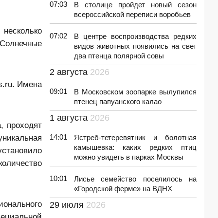
07:03
В столице пройдет новый сезон
всероссийской переписи воробьев
 несколько
07:02
В центре воспроизводства редких
«Солнечные
видов животных появились на свет
два птенца полярной совы
2 августа
2026
s.ru. Имена
09:01
В Московском зоопарке вылупился
птенец папуанского калао
1 августа
2026
, проходят
уникальная
14:01
Ястреб-тетеревятник и болотная
камышевка: каких редких птиц
установило
можно увидеть в парках Москвы
количество
10:01
Лисье семейство поселилось на
«Городской ферме» на ВДНХ
ионального
29 июля
2026
пециальной