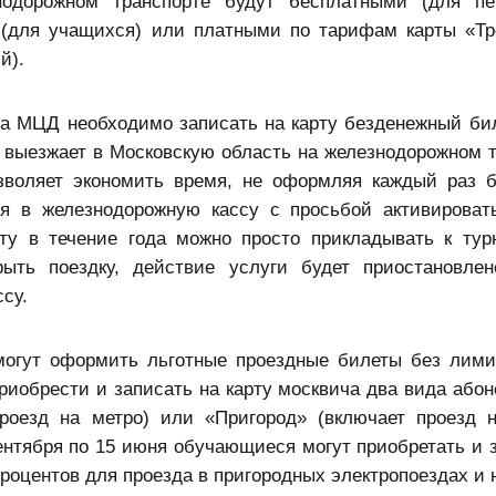
нодорожном транспорте будут бесплатными (для пе
 (для учащихся) или платными
по тарифам карты «Тр
й).
на МЦД необходимо записать на карту безденежный бил
о выезжает в Московскую область на железнодорожном т
озволяет экономить время, не оформляя каждый раз 
ься в железнодорожную кассу с просьбой активирова
ту в течение года можно просто прикладывать к тур
ыть поездку, действие услуги будет приостановле
су.
огут оформить льготные проездные билеты без лими
приобрести и записать на карту москвича два вида або
проезд на метро) или «Пригород» (включает проезд 
сентября по 15 июня обучающиеся могут приобретать и 
процентов для проезда в пригородных электропоездах и