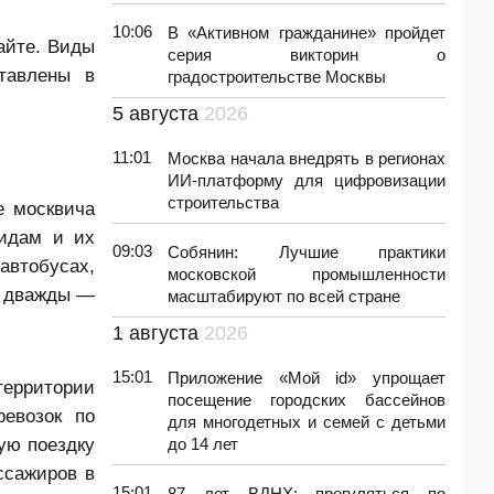
10:06
В «Активном гражданине» пройдет
айте.
Виды
серия викторин о
ставлены в
градостроительстве Москвы
5 августа
2026
11:01
Москва начала внедрять в регионах
ИИ-платформу для цифровизации
строительства
е москвича
лидам и их
09:03
Собянин: Лучшие практики
втобусах,
московской промышленности
у дважды —
масштабируют по всей стране
1 августа
2026
15:01
Приложение «Мой id» упрощает
территории
посещение городских бассейнов
ревозок по
для многодетных и семей с детьми
ую поездку
до 14 лет
ссажиров в
15:01
87 лет ВДНХ: прогуляться по