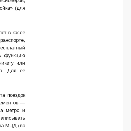
нсионеров,
ойка» (для
ет в кассе
ранспорте,
бесплатный
ть функцию
никету или
но. Для ее
та поездок
нементов —
на метро и
записывать
 на МЦД (во