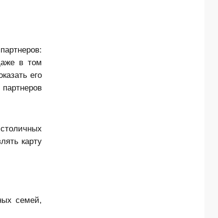
партнеров:
даже в том
казать его
 партнеров
 столичных
лять карту
ных семей,