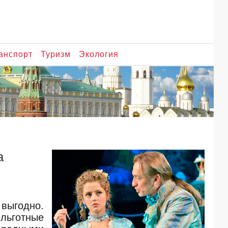
анспорт
Туризм
Экология
а
выгодно.
 льготные