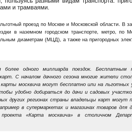
и, пользуясь разными видам транспорта: при
сами и трамваями.
 льготный проезд по Москве и Московской области. В з
ездки в наземном городском транспорте, метро, по
М
альным диаметрам
(МЦД), а также на пригородных элек
я более одного миллиарда поездок. Бесплатным 
карт. С началом дачного сезона многие жители сто
и карты москвича могут бесплатно или на льготных 
тобы удобно добираться до дачи и садовых участко
орых других регионах страны владельцы карт могут 
например в супермаркетах и магазинах товаров для 
ь проекта «Карта москвича» в столичном Депар