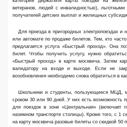
категории держателя карты поездки на желез
ветеранов, людей с инвалидностью), льготными
получателей детских выплат и жилищных субсиди
Для проезда в пригородных электропоездах и 
или автомате по продаже билетов. Тем, кто част
предлагается услуга «Быстрый проход». Она п
билет. Чтобы получить услугу, нужно обратит
«Быстрый проход» в карте москвича. Затем кар
валидатору на входе и выходе. Если не закр
возобновления необходимо снова обратиться в кас
Школьники и студенты, пользующиеся МЦД, м
сроком 30 или 90 дней. У них есть возможность 
для поездок в зоне «Центральная» (включает 
наземном транспорте столицы). Кроме того, с 1 
на карту москвича разовые билеты со скидкой 50 