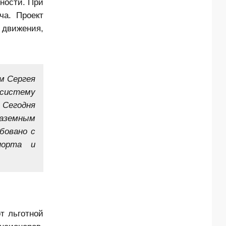
ности. При
ча. Проект
 движения,
м Сергея
 систему
 Сегодня
наземным
бовано с
порта и
т льготной