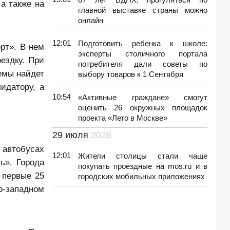
а также на
главной выставке страны можно
онлайн
12:01
Подготовить ребенка к школе:
рт». В нем
эксперты столичного портала
ездку. При
потребителя дали советы по
емы найдет
выбору товаров к 1 Сентября
идатору, а
10:54
«Активные граждане» смогут
оценить 26 окружных площадок
проекта «Лето в Москве»
29 июля
2026
 автобусах
12:01
Жители столицы стали чаще
ь». Города
покупать проездные на mos.ru и в
 первые 25
городских мобильных приложениях
о-западном