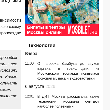
городными
ависимости
осковскому
тропоездах
Технологии
Вчера
проездом
11:09
лицы все
От шороха бамбука до звуков
варгана: в трансляциях из
условиях
Московского зоопарка появилась
в. Кроме
фоновая музыка и видеозаставки
получать
6 августа
2026
дома», —
таменте
12:01
В ДИТ Москвы рассказали, какие
технологии москвичи считают
наиболее полезными