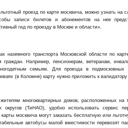
льготный проезд по карте москвича, можно узнать на с
пособы записи билетов и абонементов на нее пред
тивный гид по проезду в Москве и области».
х наземного транспорта Московской области по карт
м граждан. Например, пенсионерам, ветеранам, инва
ногодетным семьям. Для проезда в подмосковных а
амваях (в Коломне) карту нужно приложить к валидатор
 жителям многоквартирных домов, расположенных на 
х округов (ТиНАО), удобно использовать сервис пе
карты москвича могут заказать бесплатную или льготн
ртабельные автобусы малой вместимости перевозят па