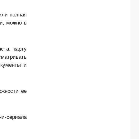
или полная
си, можно в
ста, карту
сматривать
окументы и
ожности ее
ни-сериала