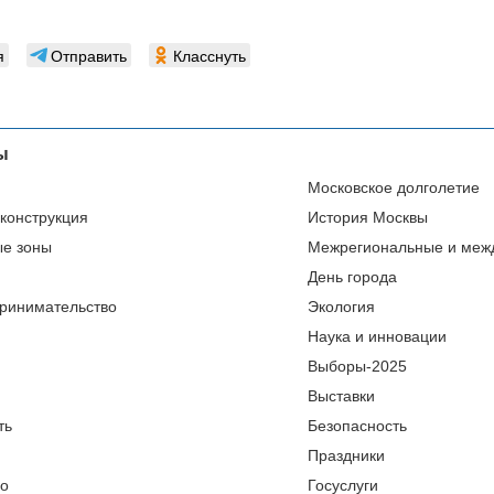
я
Отправить
Класснуть
ы
Московское долголетие
еконструкция
История Москвы
ые зоны
Межрегиональные и меж
День города
ринимательство
Экология
Наука и инновации
Выборы-2025
Выставки
ть
Безопасность
Праздники
во
Госуслуги