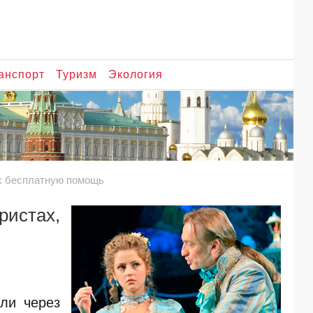
анспорт
Туризм
Экология
х бесплатную помощь
ристах,
ли через