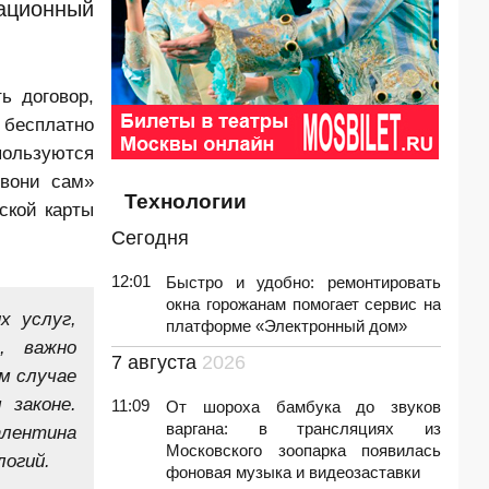
рационный
ь договор,
 бесплатно
пользуются
звони сам»
Технологии
ской карты
Сегодня
12:01
Быстро и удобно: ремонтировать
окна горожанам помогает сервис на
х услуг,
платформе «Электронный дом»
, важно
7 августа
2026
м случае
 законе.
11:09
От шороха бамбука до звуков
варгана: в трансляциях из
алентина
Московского зоопарка появилась
логий.
фоновая музыка и видеозаставки