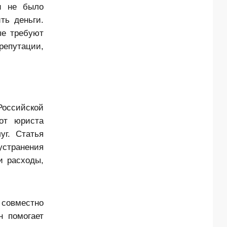
и не было
ть деньги.
ые требуют
репутации,
Российской
от юриста
уг. Статья
устранения
и расходы,
совместно
н помогает