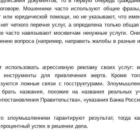
дписания документов, то в первую очередь граждан
 договоре. Мошенники часто используют общие фразы
г или юридической помощи, но не указывают, что име
 нет четкого перечня услуг, а определена только общая
кже часто навязывают москвичам ненужные услуги. Он
ению вопроса (например, направить жалобы в разные и
 использовать агрессивную рекламу своих услуг: к
о инструменты для привлечения жертв. Кроме того
зуются ложные связи с госструктурами. Злоумышлен
 брать названия, похожие на названия реальных у
постановления Правительства», «указания Банка Росси
то злоумышленники гарантируют результат, тогда к
процентный успех в решении дела.