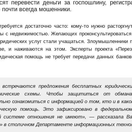
сят перевести деньги за госпошлину, регист
о почти всегда мошенники.
ебуется достаточно часто: кому-то нужно расторгнут
ры с недвижимостью. Желающих проконсультироваться
юридических услуг стали учащаться. Злоумышленники 
тве, и наживаются на этом. Эксперты проекта «Пере
идическая помощь не требует передачи данных банков
 встречаются предложения бесплатных юридически
нические схемы. Чтобы защититься от обмана
ьно ознакомиться с информацией о том, кто и в како
ескую помощь. Это зафиксировано в федеральном
ой системе отношения не имеют», — рассказала В
м» в столичном Департаменте информационных техно