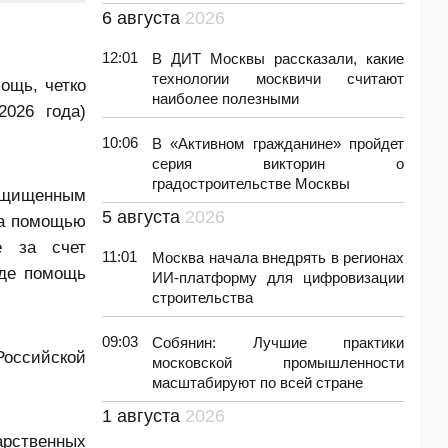
6 августа
2026
12:01
В ДИТ Москвы рассказали, какие
технологии москвичи считают
ощь, четко
наиболее полезными
026 года)
10:06
В «Активном гражданине» пройдет
серия викторин о
градостроительстве Москвы
ащищенным
5 августа
2026
за помощью
е за счет
11:01
Москва начала внедрять в регионах
где помощь
ИИ-платформу для цифровизации
строительства
09:03
Собянин: Лучшие практики
оссийской
московской промышленности
масштабируют по всей стране
1 августа
2026
арственных