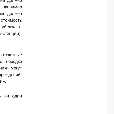
ина должно
, например
нно должен
 стоимость
и убеждают
нстанции),
онтекстные
, нередко
ники могут
чреждений,
и».
ак ни один