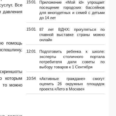
15:01
Приложение «Мой id» упрощает
услуг. Все
посещение городских бассейнов
и давления
для многодетных и семей с детьми
до 14 лет
15:01
87 лет ВДНХ: прогуляться по
главной выставке страны можно
онлайн
кую помощь
оспошлину,
12:01
Подготовить ребенка к школе:
эксперты столичного портала
потребителя дали советы по
выбору товаров к 1 Сентября
 скриншоты
по которым
10:54
«Активные граждане» смогут
оценить 26 окружных площадок
, то можно
проекта «Лето в Москве»