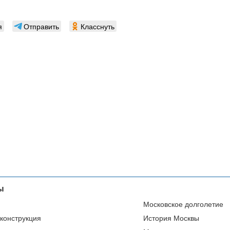
я
Отправить
Класснуть
ы
Московское долголетие
еконструкция
История Москвы