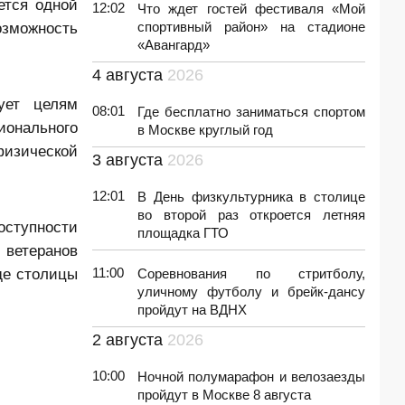
ется одной
12:02
Что ждет гостей фестиваля «Мой
озможность
спортивный район» на стадионе
«Авангард»
4 августа
2026
ует целям
08:01
Где бесплатно заниматься спортом
ионального
в Москве круглый год
физической
3 августа
2026
12:01
В День физкультурника в столице
во второй раз откроется летняя
оступности
площадка ГТО
 ветеранов
де столицы
11:00
Соревнования по стритболу,
уличному футболу и брейк-дансу
пройдут на ВДНХ
2 августа
2026
10:00
Ночной полумарафон и велозаезды
пройдут в Москве 8 августа