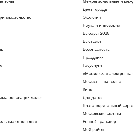
ые зоны
Межрегиональные и меж
День города
ринимательство
Экология
Наука и инновации
Выборы-2025
Выставки
ть
Безопасность
Праздники
во
Госуслуги
«Московская электронна
Москва — на волне
Кино
мма реновации жилья
Для детей
Благотворительный серви
Московские сезоны
ельные отношения
Речной транспорт
Мой район