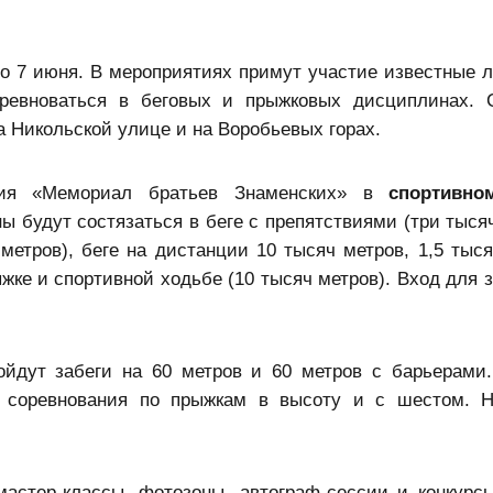
по 7 июня. В мероприятиях примут участие известные л
ревноваться в беговых и прыжковых дисциплинах. 
а Никольской улице и на Воробьевых горах.
ния «Мемориал братьев Знаменских» в
спортивно
ы будут состязаться в беге с препятствиями (три тыся
 метров), беге на дистанции 10 тысяч метров, 1,5 тыся
ыжке и спортивной ходьбе (10 тысяч метров). Вход для
йдут забеги на 60 метров и 60 метров с барьерами
 соревнования по прыжкам в высоту и с шестом. Н
астер‑классы, фотозоны, автограф‑сессии и конкурс