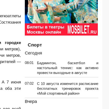
егкоатлеты
Состязания
м городке
Спорт
чи метров),
Сегодня
чи метров,
 зрителей —
08:01
Бадминтон, баскетбол и
настольный теннис: как активно
провести выходные в августе
. А 7 июня
07:02
С 10 августа изменится расписание
а оба эти
бесплатных тренировок проекта
«Мой спортивный район»
Вчера
ы для всей