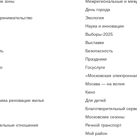
ые зоны
Межрегиональные и меж
День города
ринимательство
Экология
Наука и инновации
Выборы-2025
Выставки
ть
Безопасность
Праздники
во
Госуслуги
«Московская электронна
Москва — на волне
Кино
мма реновации жилья
Для детей
Благотворительный серви
Московские сезоны
ельные отношения
Речной транспорт
Мой район