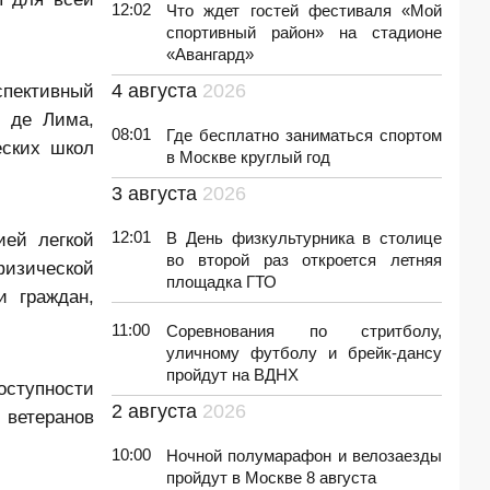
12:02
Что ждет гостей фестиваля «Мой
спортивный район» на стадионе
«Авангард»
спективный
4 августа
2026
 де Лима,
08:01
Где бесплатно заниматься спортом
еских школ
в Москве круглый год
3 августа
2026
12:01
ией легкой
В День физкультурника в столице
во второй раз откроется летняя
физической
площадка ГТО
и граждан,
11:00
Соревнования по стритболу,
уличному футболу и брейк-дансу
пройдут на ВДНХ
оступности
2 августа
2026
 ветеранов
10:00
Ночной полумарафон и велозаезды
пройдут в Москве 8 августа