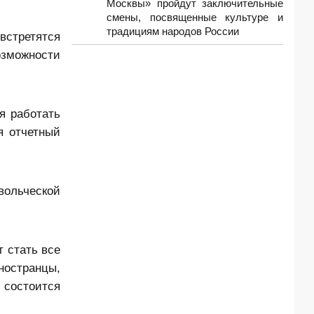
Москвы» пройдут заключительные
смены, посвященные культуре и
традициям народов России
встретятся
зможности
я работать
я отчетный
ольческой
 стать все
ностранцы,
состоится