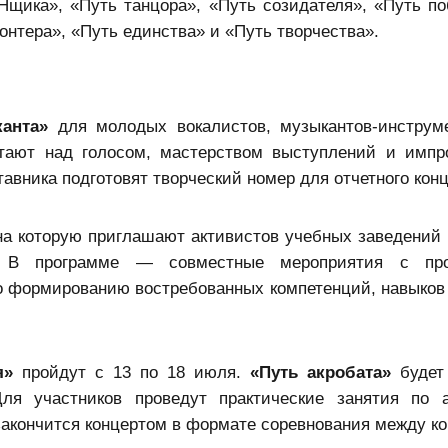
Нщика», «Путь танцора», «Путь созидателя», «Путь по
онтера», «Путь единства» и «Путь творчества».
анта»
для молодых вокалистов, музыкантов-инструм
отают над голосом, мастерством выступлений и импр
авника подготовят творческий номер для отчетного конц
 на которую приглашают активистов учебных заведений и
м. В программе — совместные мероприятия с про
по формированию востребованных компетенций, навыков
я»
пройдут с 13 по 18 июля.
«Путь акробата»
будет
я участников проведут практические занятия по а
 закончится концертом в формате соревнования между к