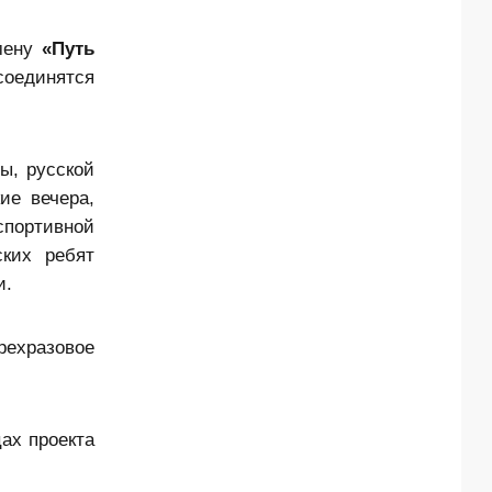
смену
«Путь
соединятся
ы, русской
ие вечера,
спортивной
ских ребят
и.
рехразовое
ах проекта