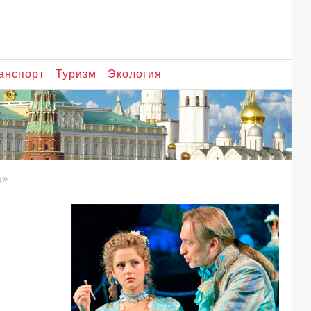
анспорт
Туризм
Экология
ы»