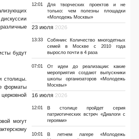
12:01
Для творческих проектов и не
еализующих
только: чем полезны площадки
«Молодежь Москвы»
 дискуссии
 различные
23 июля
2026
13:33
Собянин: Количество многодетных
семей в Москве с 2010 года
исты будут
выросло почти в 4 раза
07:01
От идеи до реализации: какие
мероприятия создают выпускники
и столицы.
школы организаторов «Молодежь
Москвы»
ые форматы
 церковной
16 июля
2026
12:01
В столице пройдет серия
патриотических встреч «Диалоги с
героями»
рвой могут
ктерскому
10:01
В летнем лагере «Молодежь