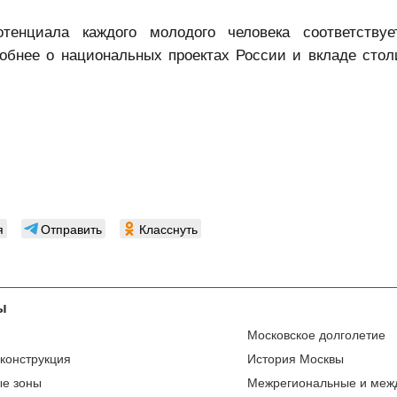
тенциала каждого молодого человека соответствуе
робнее о национальных проектах России и вкладе сто
я
Отправить
Класснуть
ы
Московское долголетие
еконструкция
История Москвы
ые зоны
Межрегиональные и меж