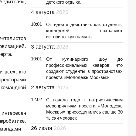
бедителя»,
детского отдыха
4 августа
2026
10:01
От идеи к действию: как студенты
колледжей сохраняют
историческую память
енталистов
овизацией.
3 августа
2026
ерта.
10:01
От кулинарного шоу до
профессиональных каверов: что
 всех, кто
создают студенты в пространствах
проекта «Молодежь Москвы»
ректорами
 командной
2 августа
2026
12:02
С начала года к патриотическим
мероприятиям проекта «Молодежь
Москвы» присоединились свыше 30
 интересен
тысяч человек
кробатике,
26 июля
2026
омандами.