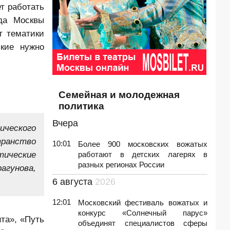
т работать
да Москвы
т тематики
ские нужно
Семейная и молодежная
политика
Вчера
ического
транство
10:01
Более 900 московских вожатых
тические
работают в детских лагерях в
разных регионах России
гунова,
6 августа
2026
12:01
Московский фестиваль вожатых и
конкурс «Солнечный парус»
та», «Путь
объединят специалистов сферы