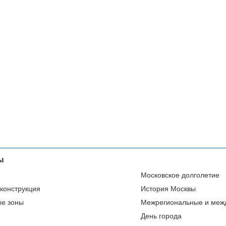
ы
Московское долголетие
еконструкция
История Москвы
ые зоны
Межрегиональные и меж
День города