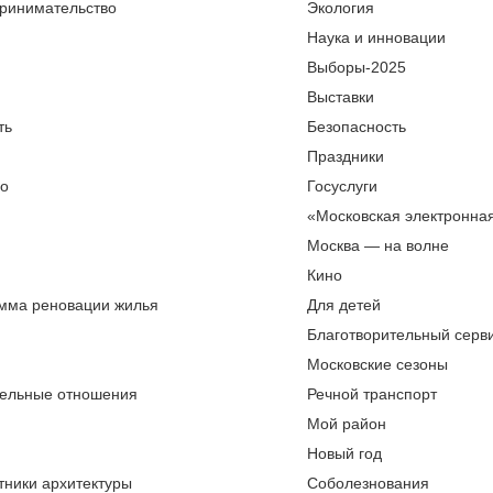
ринимательство
Экология
Наука и инновации
Выборы-2025
Выставки
ть
Безопасность
Праздники
во
Госуслуги
«Московская электронна
Москва — на волне
Кино
мма реновации жилья
Для детей
Благотворительный серви
Московские сезоны
ельные отношения
Речной транспорт
Мой район
Новый год
тники архитектуры
Соболезнования