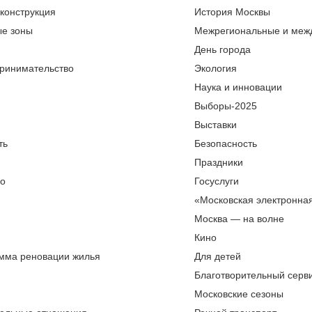
еконструкция
История Москвы
ые зоны
Межрегиональные и меж
День города
ринимательство
Экология
Наука и инновации
Выборы-2025
Выставки
ть
Безопасность
Праздники
во
Госуслуги
«Московская электронна
Москва — на волне
Кино
мма реновации жилья
Для детей
Благотворительный серви
Московские сезоны