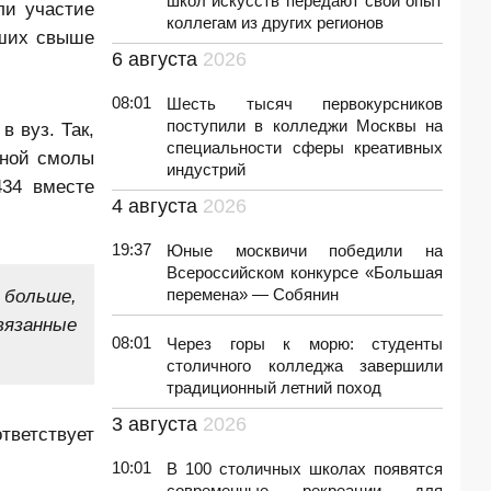
школ искусств передают свой опыт
ли участие
коллегам из других регионов
вших свыше
6 августа
2026
08:01
Шесть тысяч первокурсников
поступили в колледжи Москвы на
 вуз. Так,
специальности сферы креативных
дной смолы
индустрий
434 вместе
4 августа
2026
19:37
Юные москвичи победили на
Всероссийском конкурсе «Большая
 больше,
перемена» — Собянин
вязанные
08:01
Через горы к морю: студенты
столичного колледжа завершили
традиционный летний поход
3 августа
2026
тветствует
10:01
В 100 столичных школах появятся
современные рекреации для