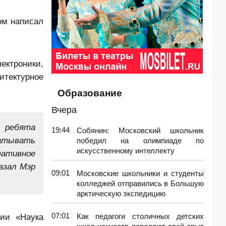
ом написал
ктроники,
итектурное
Образование
Вчера
е ребята
19:44
Собянин: Московский школьник
батывать
победил на олимпиаде по
искусственному интеллекту
еативное
азал Мэр
09:01
Московские школьники и студенты
колледжей отправились в Большую
арктическую экспедицию
07:01
ции «Наука
Как педагоги столичных детских