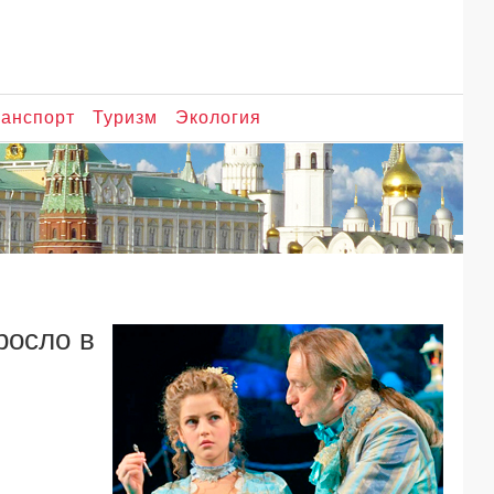
анспорт
Туризм
Экология
росло в