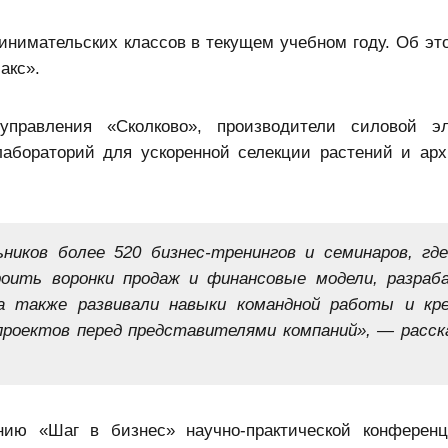
нимательских классов в текущем учебном году. Об эт
акс».
равления «Сколково», производители силовой эле
лабораторий для ускоренной селекции растений и арх
ников более 520 бизнес-тренингов и семинаров, гд
роить воронки продаж и финансовые модели, разра
 а также развивали навыки командной работы и кр
роектов перед представителями компаний», — расск
нию «Шаг в бизнес» научно-практической конферен