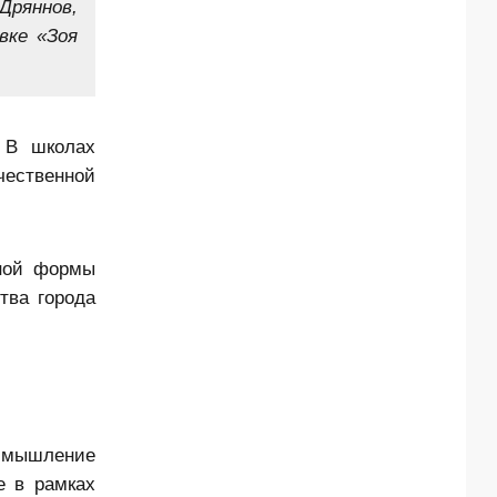
Дряннов,
вке «Зоя
 В школах
чественной
чной формы
тва города
 мышление
е в рамках