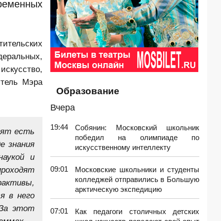
ременных
тительских
деральных,
искусство,
итель Мэра
Образование
Вчера
19:44
Собянин: Московский школьник
бят есть
победил на олимпиаде по
е знания
искусственному интеллекту
наукой и
проходят
09:01
Московские школьники и студенты
колледжей отправились в Большую
активы,
арктическую экспедицию
я в него
 За этот
07:01
Как педагоги столичных детских
раммах —