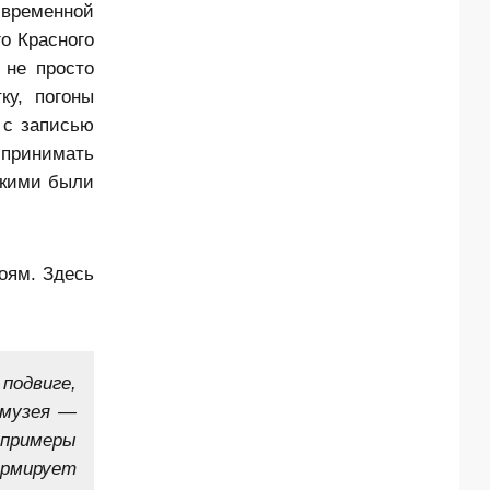
 временной
о Красного
 не просто
ку, погоны
 с записью
спринимать
акими были
оям. Здесь
подвиге,
 музея —
 примеры
ормирует