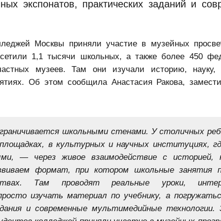
ных экспонатов, практических заданий и сов
лледжей Москвы приняли участие в музейных просве
осетили 1,1 тысячи школьных, а также более 450 фе
астных музеев. Там они изучали историю, науку, 
нятиях. Об этом сообщила Анастасия Ракова, замест
 ограничивается школьными стенами. У столичных ре
 площадках, в культурных и научных институциях, гд
ми, — через живое взаимодействие с историей, 
звиваем формат, при котором школьные занятия 
ствах. Там проводят реальные уроки, интер
росто изучать материал по учебнику, а погружатьс
адания и современные мультимедийные технологии.
тудентов колледжей приняли участие в музейных прог