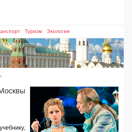
анспорт
Туризм
Экология
х
 Москвы
чебнику,