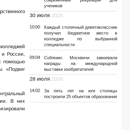
учеников
рственного
30 июля
2026
10:00
Каждый столичный девятиклассник
получил бюджетное место в
колледже по выбранной
специальности
 колледжей
 и России,
09:04
Собянин: Москвичи завоевали
 с помощью
награды на международной
ы «Подвиг
выставке изобретателей
28 июля
2026
14:02
За пять лет на юге столицы
ентральный
построили 25 объектов образования
ии. В них
лизировали