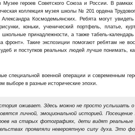
 Музее героев Советского Союза и России. В рамках
ическая коллекция музея
школы
№ 201 ордена Трудовог
 Александра Космодемьянских. Ребята могут увидеть
сунки, коньки, ученический портфель, платье, курт
и школьные принадлежности, а также табель-календарь
на фронт». Такие экспозиции помогают ребятам не во
судеб и поступков реальных людей лучше понимать, к
ые специальной военной операции и современным гер
ом выборе в разные исторические эпохи.
история оживает. Здесь можно не просто услышать о 
овятся личной, эмоциональной историей. Посещение
ероев на старых фотографиях, дети видят реальные
ельствах проявляли невероятную силу духа. Это ф