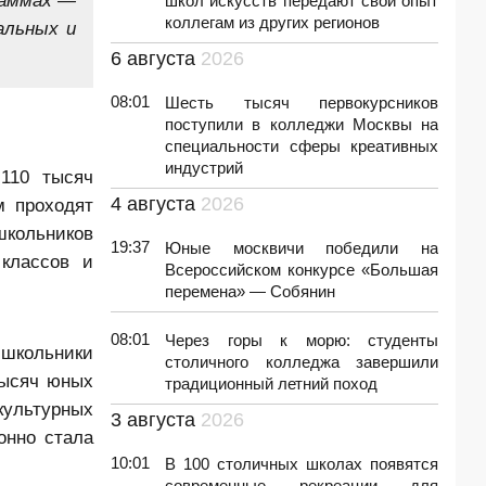
школ искусств передают свой опыт
коллегам из других регионов
альных и
6 августа
2026
08:01
Шесть тысяч первокурсников
поступили в колледжи Москвы на
специальности сферы креативных
индустрий
110 тысяч
4 августа
2026
м проходят
школьников
19:37
Юные москвичи победили на
классов и
Всероссийском конкурсе «Большая
перемена» — Собянин
08:01
Через горы к морю: студенты
 школьники
столичного колледжа завершили
тысяч юных
традиционный летний поход
культурных
3 августа
2026
онно стала
10:01
В 100 столичных школах появятся
современные рекреации для