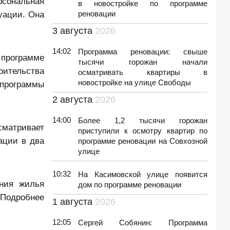
рсональная
в новостройке по программе
уации. Она
реновации
3 августа
2026
14:02
Программа реновации: свыше
 программе
тысячи горожан начали
оительства
осматривать квартиры в
новостройке на улице Свободы
 программы
2 августа
2026
14:00
Более 1,2 тысячи горожан
сматривает
приступили к осмотру квартир по
ации в два
программе реновации на Совхозной
улице
10:32
На Касимовской улице появится
ния жилья
дом по программе реновации
Подробнее
1 августа
2026
12:05
Сергей Собянин: Программа