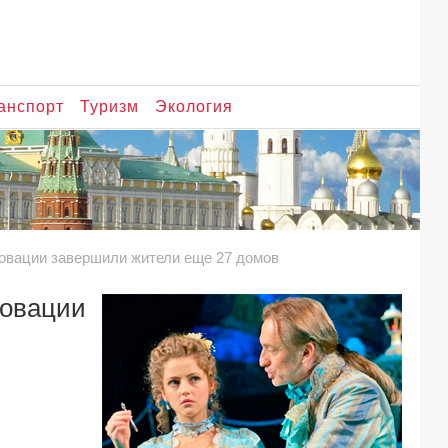
анспорт
Туризм
Экология
новации завершили жители еще 27 домов
овации