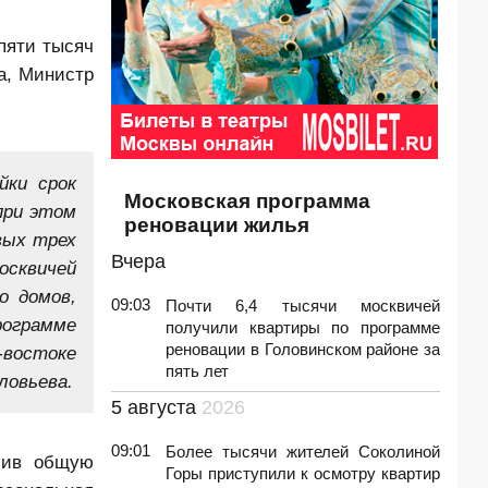
пяти тысяч
а, Министр
йки срок
Московская программа
при этом
реновации жилья
вых трех
Вчера
сквичей
о домов,
09:03
Почти 6,4 тысячи москвичей
рограмме
получили квартиры по программе
реновации в Головинском районе за
-востоке
пять лет
ловьева.
5 августа
2026
09:01
Более тысячи жителей Соколиной
учив общую
Горы приступили к осмотру квартир