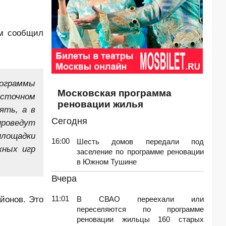
ом сообщил
рограммы
Московская программа
сточном
реновации жилья
ять, а в
Сегодня
проведут
площадки
16:00
Шесть домов передали под
жных игр
заселение по программе реновации
в Южном Тушине
Вчера
йонов. Это
11:01
В СВАО переехали или
переселяются по программе
реновации жильцы 160 старых