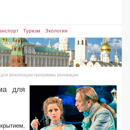
анспорт
Туризм
Экология
ма для реализации программы реновации
ма для
окрытием,