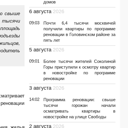
домов
6 августа
2026
ью свыше
1 тысячи
09:03
Почти 6,4 тысячи москвичей
 площадь
получили квартиры по программе
реновации в Головинском районе за
подъезды
пять лет
жильцов,
5 августа
2026
одитель
09:01
Более тысячи жителей Соколиной
Горы приступили к осмотру квартир
в новостройке по программе
реновации
3 августа
2026
сматривает
14:02
Программа реновации: свыше
 реновации
тысячи горожан начали
осматривать квартиры в
новостройке на улице Свободы
2 августа
2026
ния жилья