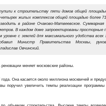
ступили к строительству пяти домов общей площад
 четырех жилых комплексов общей площадью более 7
зводить в районе Очаково-Матвеевское. Суммарная
етров. В каждом доме запроектированы просторные 
 уровне с землей для максимального удобства всех 
обавил Министр Правительства Москвы, руков
ладислав Овчинский.
а реновации меняет московские районы.
 года. Она касается около миллиона москвичей и преду
квы поручил увеличить темпы реализации программы
по объемам строительства. Высокие темпы возведе