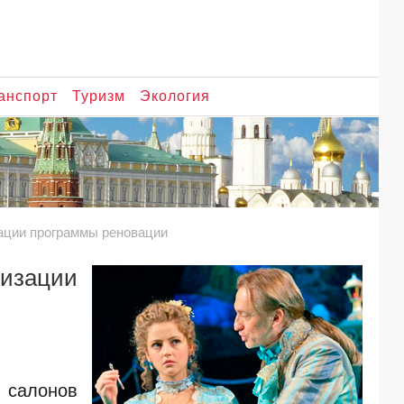
анспорт
Туризм
Экология
зации программы реновации
изации
 салонов