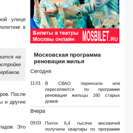
кой улице
политике в
Московская программа
вится на
реновации жилья
остройке
Сегодня
ербаков.
11:01
В СВАО переехали или
переселяются по программе
ров. После
реновации жильцы 160 старых
домов
ы и другие
Вчера
09:03
Почти 6,4 тысячи москвичей
падов. Это
получили квартиры по программе