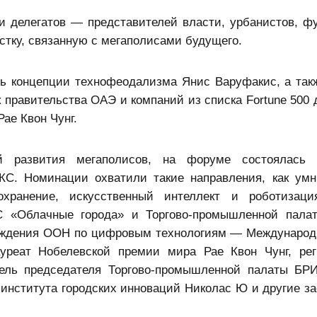
и делегатов — представителей власти, урбанистов, фу
стку, связанную с мегаполисами будущего.
ь концепции технофеодализма Янис Варуфакис, а так
 правительства ОАЭ и компаний из списка Fortune 500 
ае Квон Чунг.
 развития мегаполисов, на форуме состоялась 
КС. Номинации охватили такие направления, как умн
охранение, искусственный интеллект и роботизаци
 «Облачные города» и Торгово-промышленной пала
реждения ООН по цифровым технологиям — Международ
уреат Нобелевской премии мира Рае Квон Чунг, ре
ель председателя Торгово-промышленной палаты БР
 института городских инноваций Николас Ю и другие з