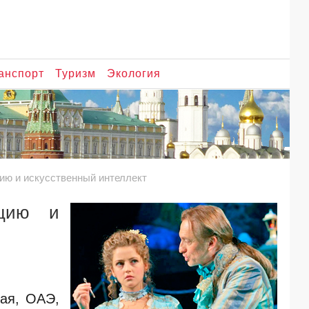
анспорт
Туризм
Экология
ию и искусственный интеллект
ацию и
тая, ОАЭ,