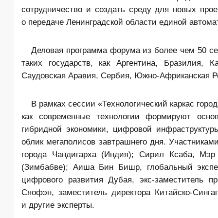
сотрудничество и создать среду для новых про
о передаче Ленинградской области единой автом
Деловая программа форума из более чем 50 се
таких государств, как Аргентина, Бразилия, 
Саудовская Аравия, Сербия, Южно-Африканская Ре
В рамках сессии «Технологический каркас горо
как современные технологии формируют основ
гибридной экономики, цифровой инфраструктур
облик мегаполисов завтрашнего дня. Участникам
города Чандигарха (Индия); Сирил Ксаба, Мэ
(Зимбабве); Аиша Бин Бишр, глобальный экспер
цифрового развития Дубая, экс-заместитель п
Сяофэн, заместитель директора Китайско-Сингап
и другие эксперты.