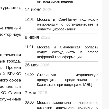
литературная неделя
турологов,
14 июня
2026
12:01
Москва и Сан-Паулу подписали
меморандум о сотрудничестве в
же главный
области цифровизации
доктор наук
8 июня
2026
11:01
Москва и Смоленская область
будут сотрудничать в сфере
церемония
цифровой трансформации
ые города,
26 мая
2026
я. Премия
той БРИКС
14:00
Столичную медицинскую
ного союза
продукцию представили в
Казахстане при поддержке МЭЦ
гиональный
ИКС Самип
7 мая
2026
аслуженные
09:00
Москва заключила соглашение о
развитии индустрии видеоигр с