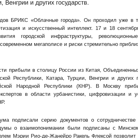
, Венгрии и других государств.
дов БРИКС «Облачные города». Он проходил уже в т
тизация и искусственный интеллект. 17 и 18 сентябр
азвития городской инфраструктуры, революционны
в современном мегаполисе и риски стремительно прибл
ости прибыли в столицу России из Китая, Объединенны
кой Республики, Катара, Турции, Венгрии и других г
йской Народной Республики (КНР). В Москву приб
экспертов в области урбанистики, цифровизации и у
Р.
ума подписали серию документов о сотрудничестве
ндумы о взаимопонимании были подписаны с Минско
телем Мэрии Рио-де-Жанейро Ракель Флексой позволит