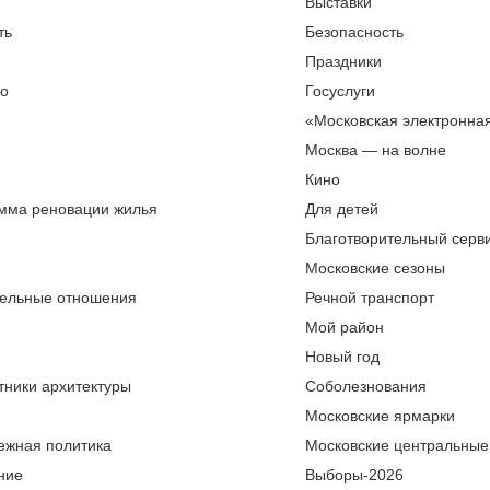
Выставки
ть
Безопасность
Праздники
во
Госуслуги
«Московская электронна
Москва — на волне
Кино
мма реновации жилья
Для детей
Благотворительный серви
Московские сезоны
ельные отношения
Речной транспорт
Мой район
Новый год
тники архитектуры
Соболезнования
Московские ярмарки
ежная политика
Московские центральные
ние
Выборы-2026