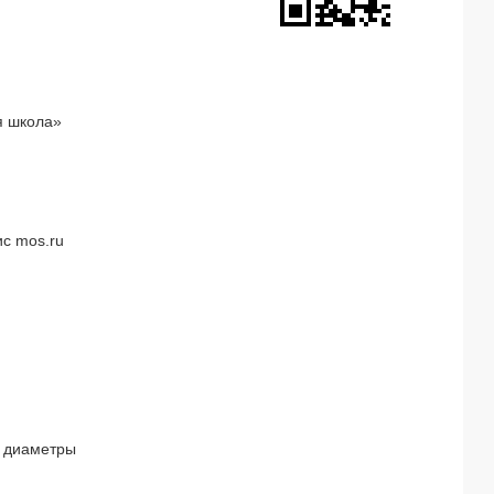
я школа»
с mos.ru
 диаметры