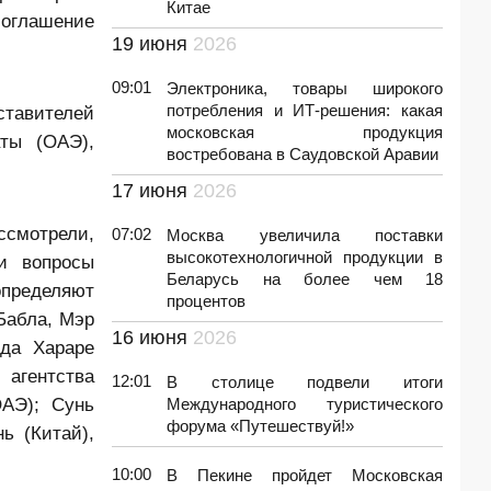
Китае
соглашение
19 июня
2026
09:01
Электроника, товары широкого
потребления и ИТ-решения: какая
ставителей
московская продукция
аты (ОАЭ),
востребована в Саудовской Аравии
17 июня
2026
ссмотрели,
07:02
Москва увеличила поставки
высокотехнологичной продукции в
и вопросы
Беларусь на более чем 18
определяют
процентов
Бабла, Мэр
16 июня
2026
ода Хараре
 агентства
12:01
В столице подвели итоги
ОАЭ); Сунь
Международного туристического
форума «Путешествуй!»
ь (Китай),
10:00
В Пекине пройдет Московская