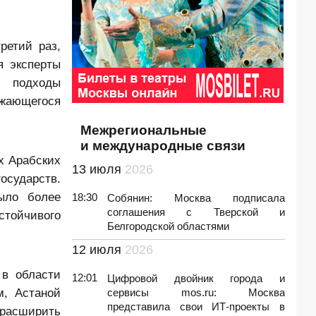
ретий раз,
я эксперты
е подходы
ижающегося
Межрегиональные
и международные связи
х Арабских
13 июля
2026
осударств.
ыло более
18:30
Собянин: Москва подписала
соглашения с Тверской и
стойчивого
Белгородской областями
12 июля
2026
 в области
12:01
Цифровой двойник города и
м, Астаной
сервисы mos.ru: Москва
представила свои ИТ-проекты в
 расширить