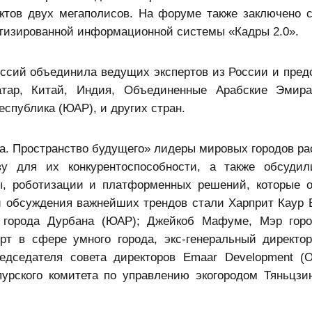
ектов двух мегаполисов. На форуме также заключено 
атизированной информационной системы «Кадры 2.0».
ссий объединила ведущих экспертов из России и пред
Катар, Китай, Индия, Объединенные Арабские Эмир
спублика (ЮАР), и других стран.
да. Пространство будущего» лидеры мировых городов ра
у для их конкурентоспособности, а также обсудил
ы, роботизации и платформенных решений, которые 
и обсуждения важнейших трендов стали Харприт Каур 
р города Дурбана (ЮАР); Джейкоб Мафуме, Мэр гор
т в сфере умного города, экс-генеральный директор
редседателя совета директоров Emaar Development (
урского комитета по управлению экогородом Тяньцзин