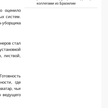
коллегами из Бразилии
о оценило
ых систем.
а-уборщика
неров стал
установкой
, листвой,
Готовность
ости, где
ватар, чьи
о ведущего