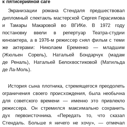
к пятисерийной саге
Экранизации романа Стендаля предшествовал
дипломный спектакль мастерской Сергея Герасимова
и Тамары Макаровой во ВГИКе. В 1972 году
постановку ввели в репертуар Театра-студии
киноактера, а в 1976-м режиссер снял фильм с теми
же актерами: Николаем Еременко — младшим
(Жюльен Сорель), Натальей Бондарчук (мадам
де Реналь), Натальей Белохвостиковой (Матильда
де Ла-Моль).
История сына плотника, стремящегося преодолеть
ограничения своего происхождения, была необычна
для советского времени — именно это привлекло
режиссера. Он стремился максимально сохранить
дух первоисточника. «Передать то, что сказал
Стендаль. Больше я ничего не хочу», — отмечал