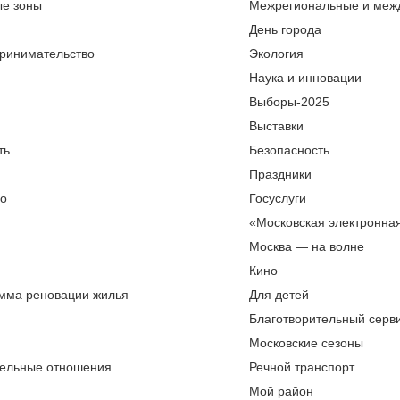
ые зоны
Межрегиональные и меж
День города
ринимательство
Экология
Наука и инновации
Выборы-2025
Выставки
ть
Безопасность
Праздники
во
Госуслуги
«Московская электронна
Москва — на волне
Кино
мма реновации жилья
Для детей
Благотворительный серви
Московские сезоны
ельные отношения
Речной транспорт
Мой район