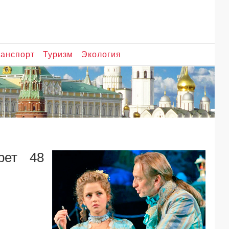
ранспорт
Туризм
Экология
рет 48