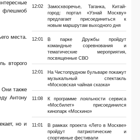
нтересные
12:02
Замоскворечье, Таганка, Китай-
— флешмоб
город: портал «Узнай Москву»
предлагает присоединиться к
новым маршрутам выходного дня
ьего места.
12:01
В парке Дружбы пройдут
командные соревнования и
тематические мероприятия,
посвященные СВО
ль второго
12:01
На Чистопрудном бульваре покажут
музыкальный спектакль
«Московская чайная сказка»
 Они также
еду Антону
11:08
К программе лояльности сервиса
«Мосбилет» присоединился
кинопарк «Москино»
кает, но и
11:01
В рамках проекта «Лето в Москве»
пройдут патриотические и
спортивные фестивали