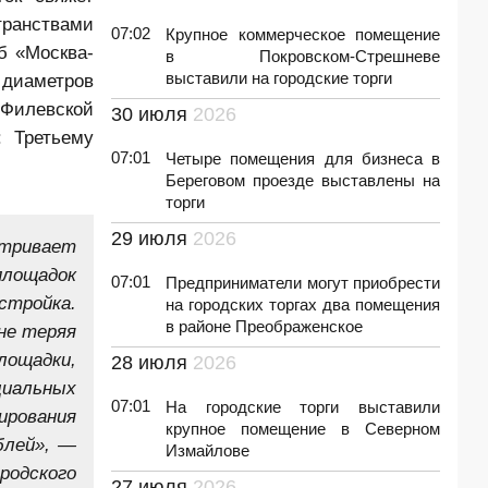
ранствами
07:02
Крупное коммерческое помещение
б «Москва-
в Покровском-Стрешневе
выставили на городские торги
 диаметров
 Филевской
30 июля
2026
 Третьему
07:01
Четыре помещения для бизнеса в
Береговом проезде выставлены на
торги
29 июля
2026
атривает
площадок
07:01
Предприниматели могут приобрести
стройка.
на городских торгах два помещения
в районе Преображенское
не теряя
лощадки,
28 июля
2026
циальных
07:01
На городские торги выставили
ирования
крупное помещение в Северном
блей», —
Измайлове
родского
27 июля
2026