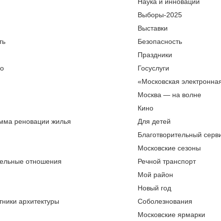
Наука и инновации
Выборы-2025
Выставки
ть
Безопасность
Праздники
во
Госуслуги
«Московская электронна
Москва — на волне
Кино
мма реновации жилья
Для детей
Благотворительный серви
Московские сезоны
ельные отношения
Речной транспорт
Мой район
Новый год
тники архитектуры
Соболезнования
Московские ярмарки