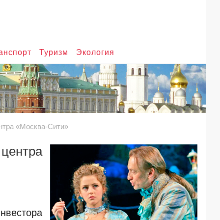
анспорт
Туризм
Экология
ентра «Москва-Сити»
центра
инвестора