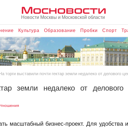
Мосновости
Новости Москвы и Московской области
нение
Культура
Образование
Пробки
Спорт
Тр
На торги выставили почти гектар земли недалеко от делового ц
ктар земли недалеко от делового 
Отношения
ать масштабный бизнес-проект. Для удобства 