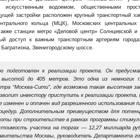
 с искусственным водоемом, общественными прост
дущей застройки расположен крупный транспортный ха
ентрального кольца
(МЦК),
Московских центральных
также станции метро «Деловой центр» Солнцевской и
й доступ к важным транспортным артериям города:
 Багратиона, Звенигородскому шоссе.
ю подготовлен к реализации проекта. Он предусм
а высотой до 405 метров. Это одна из немногих 
нтра “Москва-Сити”, где возможна такая высотная за
зволит инвестору приступить к реализации проекта, 
 изменен и оплачен вид разрешенного использования п
роцедур. Дополнительным преимуществом для потен
готы при строительстве в рамках программы стимул
 стоимость участка на торгах — 12,27 миллиарда ру
вительства Москвы, руководитель Департамента го