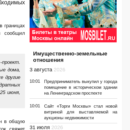
бходимых
в границах
м сообщил
Имущественно-земельные
отношения
проект.
ые дома,
3 августа
2026
е другие
10:01
Предприниматель выкупил у города
адратных
помещение в историческом здании
25 июня,
на Ленинградском проспекте
10:01
Сайт «Торги Москвы» стал новой
витриной для выставляемой на
аукционы недвижимости
ан в общую
31 июля
2026
ок свяжет