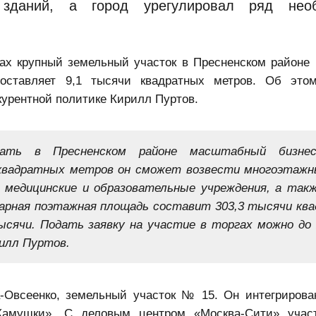
зданий, а город урегулировал ряд нео
ах крупный земельный участок в Пресненском районе 
оставляет 9,1 тысячи квадратных метров. Об это
курентной политике Кирилл Пуртов.
ать в Пресненском районе масштабный бизнес-
квадратных метров он сможет возвести многоэтажн
 медицинские и образовательные учреждения, а такж
арная поэтажная площадь составит 303,3 тысячи кв
сячи. Подать заявку на участие в торгах можно до 
рилл Пуртов.
а-Овсеенко, земельный участок № 15. Он интегриров
Камушки». С деловым центром «Москва-Сити» участ