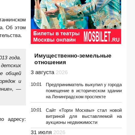
танкинском
а. Об этом
тельства.
Имущественно-земельные
13 года.
отношения
 детских
3 августа
2026
не общей
орядок и
10:01
Предприниматель выкупил у города
ение», —
помещение в историческом здании
на Ленинградском проспекте
10:01
Сайт «Торги Москвы» стал новой
витриной для выставляемой на
о адресу:
аукционы недвижимости
31 июля
2026