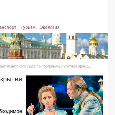
анспорт
Туризм
Экология
рытия детского сада по программе льготной аренды
крытия
ходимое