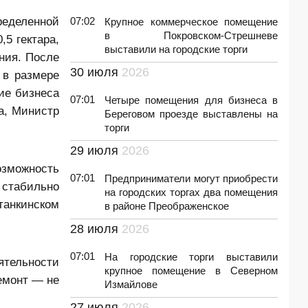
ределенной
07:02
Крупное коммерческое помещение
в Покровском-Стрешневе
5 гектара,
выставили на городские торги
ния. После
30 июля
2026
 в размере
ие бизнеса
07:01
Четыре помещения для бизнеса в
а, Министр
Береговом проезде выставлены на
торги
29 июля
2026
озможность
07:01
Предприниматели могут приобрести
 стабильно
на городских торгах два помещения
танкинском
в районе Преображенское
28 июля
2026
07:01
На городские торги выставили
ятельности
крупное помещение в Северном
емонт — не
Измайлове
27 июля
2026