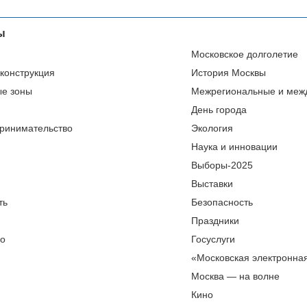
ы
Московское долголетие
еконструкция
История Москвы
ые зоны
Межрегиональные и меж
День города
ринимательство
Экология
Наука и инновации
Выборы-2025
Выставки
ть
Безопасность
Праздники
во
Госуслуги
«Московская электронна
Москва — на волне
Кино