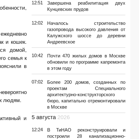
12:51
Завершена реабилитация двух
собенности,
Кунцевских прудов
12:02
Началось строительство
газопровода высокого давления от
 ежедневно
Калужского шоссе до деревни
к и кошек.
Андреевское
ся домой,
10:42
Почти 470 жилых домов в Москве
го семья к
обновили по программе капремонта
пояснили в
в этом году
07:02
Более 200 домов, созданных по
проектам Специального
невероятно
архитектурно-конструкторского
к людям.
бюро, капитально отремонтировали
в Москве
5 августа
2026
активный и
12:24
В ТиНАО реконструировали и
построили 28 канализационно-