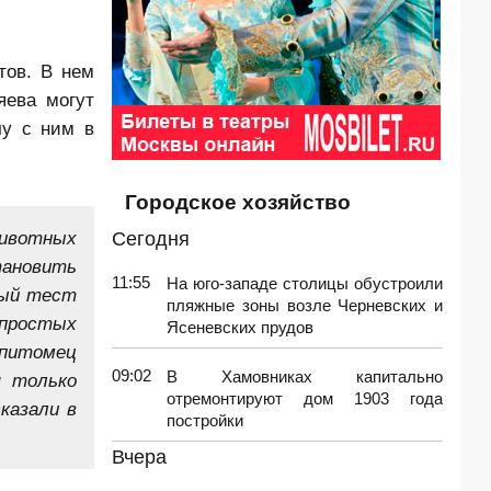
тов. В нем
яева могут
чу с ним в
Городское хозяйство
животных
Сегодня
тановить
11:55
На юго-западе столицы обустроили
рый тест
пляжные зоны возле Черневских и
простых
Ясеневских прудов
 питомец
09:02
В Хамовниках капитально
я только
отремонтируют дом 1903 года
казали в
постройки
Вчера