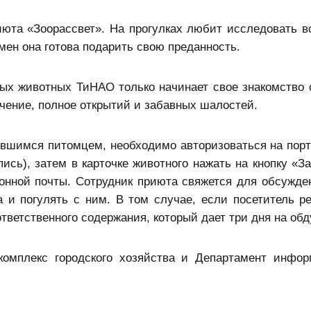
юта «Зоорассвет». На прогулках любит исследовать вс
мен она готова подарить свою преданность.
ных животных ТиНАО только начинает свое знакомство
чение, полное открытий и забавных шалостей.
ившимся питомцем, необходимо авторизоваться на порт
ись), затем в карточке животного нажать на кнопку «З
ронной почты. Сотрудник приюта свяжется для обсужде
 и погулять с ним. В том случае, если посетитель р
тветственного содержания, который дает три дня на об
комплекс городского хозяйства и Департамент инфо