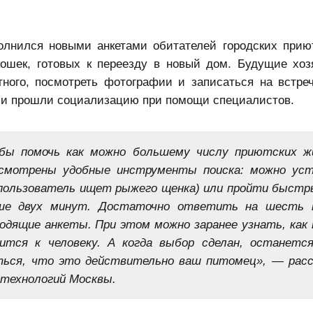
олнился новыми анкетами обитателей городских прию
кошек, готовых к переезду в новый дом. Будущие хоз
тного, посмотреть фотографии и записаться на встре
ы и прошли социализацию при помощи специалистов.
обы помочь как можно большему числу приютских 
усмотрены удобные инструменты поиска: можно ус
и пользователь ищет рыжего щенка) или пройти быст
ше двух минут. Достаточно ответить на шесть 
ходящие анкеты. При этом можно заранее узнать, как
тся к человеку. А когда выбор сделан, останетс
ться, что это действительно ваш питомец», — расс
 технологий Москвы.