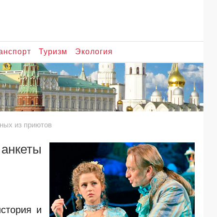
анспорт
Туризм
Экология
ных из приютов
 анкеты
история и