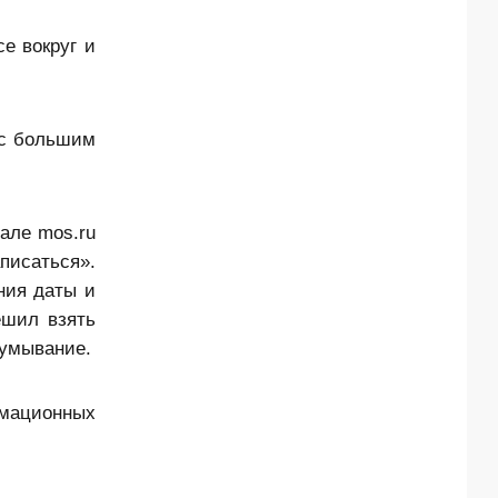
е вокруг и
 с большим
але mos.ru
аписаться».
ния даты и
ешил взять
думывание.
рмационных