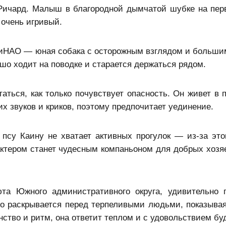
Ричард. Малыш в благородной дымчатой шубке на пер
 очень игривый.
ТиНАО — юная собака с осторожным взглядом и больши
шо ходит на поводке и старается держаться рядом.
аться, как только почувствует опасность. Он живет в 
х звуков и криков, поэтому предпочитает уединение.
су Каину не хватает активных прогулок — из‑за это
ктером станет чудесным компаньоном для добрых хозя
та Южного административного округа, удивительно 
нно раскрывается перед терпеливыми людьми, показыва
ство и ритм, она ответит теплом и с удовольствием буд