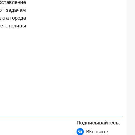
оставление
ют задачам
кта города
де столицы
Подписывайтесь:
ВКонтакте