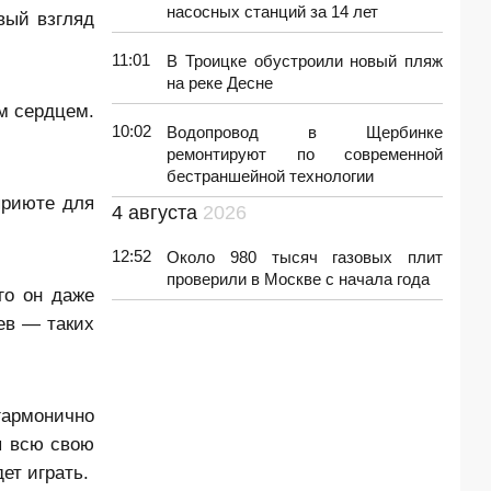
насосных станций за 14 лет
вый взгляд
11:01
В Троицке обустроили новый пляж
на реке Десне
м сердцем.
10:02
Водопровод в Щербинке
ремонтируют по современной
бестраншейной технологии
приюте для
4 августа
2026
12:52
Около 980 тысяч газовых плит
проверили в Москве с начала года
го он даже
ев — таких
гармонично
я всю свою
ет играть.