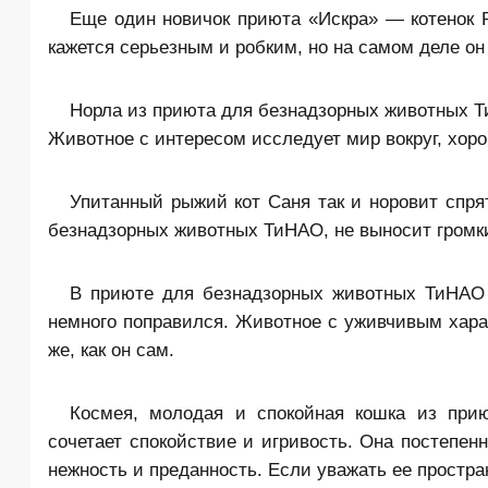
Еще один новичок приюта «Искра» — котенок 
кажется серьезным и робким, но на самом деле он
Норла из приюта для безнадзорных животных 
Животное с интересом исследует мир вокруг, хоро
Упитанный рыжий кот Саня так и норовит спрят
безнадзорных животных ТиНАО, не выносит громки
В приюте для безнадзорных животных ТиНАО п
немного поправился. Животное с уживчивым хара
же, как он сам.
Космея, молодая и спокойная кошка из прию
сочетает спокойствие и игривость. Она постепе
нежность и преданность. Если уважать ее простран