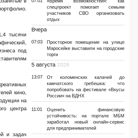
озанятые в
07:01
«Время возможностей»: как
спецпроект помогает семьям
портфолио.
участников СВО организовать
отдых
Вчера
1,4 тысячи
07:03
фический,
Просторное помещение на улице
Маросейке выставили на городские
изнеса под
торги
ставителям
5 августа
2026
13:07
От коломенских калачей до
камчатского гребешка: что
креативных
попробовать на фестивале «Вкусы
елей кино,
России» на ВДНХ
родукции на
го центра
11:01
Оценить финансовую
устойчивость: на портале МБМ
заработал новый онлайн-сервис
для предпринимателей
ей и задач