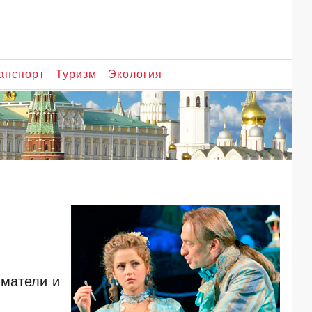
анспорт
Туризм
Экология
иматели и