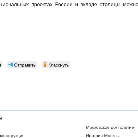
ациональных проектах России и вкладе столицы можно
я
Отправить
Класснуть
ы
Московское долголетие
еконструкция
История Москвы