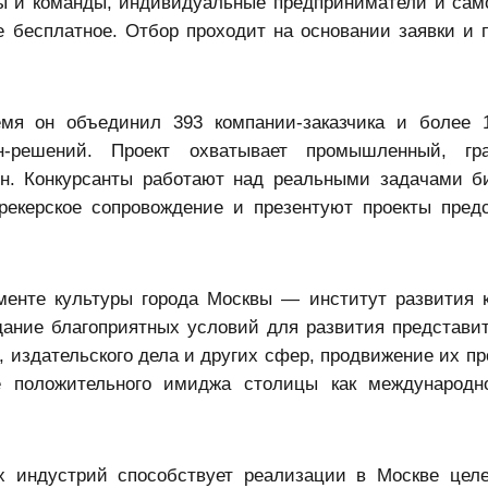
ы и команды, индивидуальные предприниматели и сам
е бесплатное. Отбор проходит на основании заявки и 
емя он объединил 393 компании-заказчика и более 
н-решений. Проект охватывает промышленный, гра
н. Конкурсанты работают над реальными задачами б
трекерское сопровождение и презентуют проекты пред
менте культуры города Москвы — институт развития 
ание благоприятных условий для развития представит
, издательского дела и других сфер, продвижение их п
 положительного имиджа столицы как международно
х индустрий способствует реализации в Москве цел