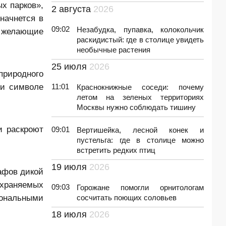
х парков»,
2 августа
2026
начнется в
09:02
Незабудка, пупавка, колокольчик
се желающие
раскидистый: где в столице увидеть
необычные растения
25 июля
2026
природного
 и символе
11:01
Краснокнижные соседи: почему
летом на зеленых территориях
Москвы нужно соблюдать тишину
и раскроют
09:01
Вертишейка, лесной конек и
пустельга: где в столице можно
встретить редких птиц
19 июля
2026
афов дикой
охраняемых
09:03
Горожане помогли орнитологам
иональными
сосчитать поющих соловьев
18 июля
2026