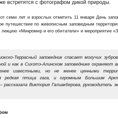
же встретятся с фотографом дикой природы.
 от семи лет и взрослых отметить 11 января День запо
ное путешествие по живописным заповедным территори
 лекцию «Микромир и его обитатели» и мероприятие «
окско-Террасный заповедник спасает могучих зубров
ной и как в Сихотэ-Алинском заповеднике охраняют а
енее известными, но не менее ценными террит
тся редкая птица гага, и огромным Большим Арк
 рассказала Виктория Галиакберова, руководитель э
афом