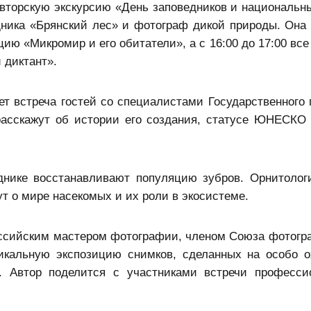
торскую экскурсию «День заповедников и национальны
дника «Брянский лес» и фотограф дикой природы. Она 
кцию «Микромир и его обитатели», а с 16:00 до 17:00 в
 диктант».
т встреча гостей со специалистами Государственного 
расскажут об истории его создания, статусе ЮНЕСКО
еднике восстанавливают популяцию зубров. Орнитолог
ут о мире насекомых и их роли в экосистеме.
оссийским мастером фотографии, членом Союза фотогр
кальную экспозицию снимков, сделанных на особо 
. Автор поделится с участниками встречи професс