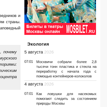
ведников и
ям страны.
Заповедный
Экология
, почему
5 августа
2026
мурского
07:01
Москвичи собрали более 2,8
ориями:
тысячи тонн пластика и стекла на
тическим
переработку с начала года с
помощью контейнеров-колоколов
коцентра
4 августа
2026
07:01
Как ловушки для насекомых
помогают следить за состоянием
природы Москвы