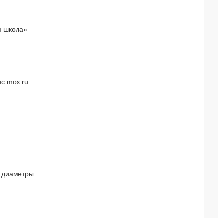
я школа»
с mos.ru
 диаметры