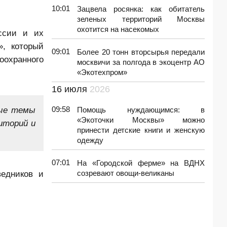
10:01
Зацвела росянка: как обитатель
зеленых территорий Москвы
охотится на насекомых
ссии и их
», который
09:01
Более 20 тонн вторсырья передали
оохранного
москвичи за полгода в экоцентр АО
«Экотехпром»
16 июля
2026
ные темы
09:58
Помощь нуждающимся: в
«Экоточки Москвы» можно
иторий и
принести детские книги и женскую
одежду
07:01
На «Городской ферме» на ВДНХ
ведников и
созревают овощи-великаны