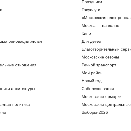
Праздники
во
Госуслуги
«Московская электронна
Москва — на волне
Кино
мма реновации жилья
Для детей
Благотворительный серви
Московские сезоны
ельные отношения
Речной транспорт
Мой район
Новый год
тники архитектуры
Соболезнования
Московские ярмарки
ежная политика
Московские центральные
ние
Выборы-2026