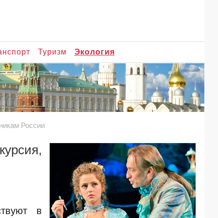
анспорт
Туризм
Экология
дникам России
курсия,
ствуют в