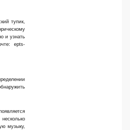
кий тупик,
орическому
о и узнать
чте: epts-
пределении
обнаружить
появляется
 несколько
ую музыку,