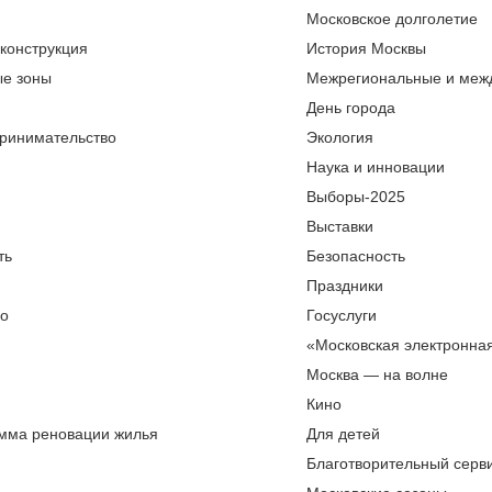
Московское долголетие
еконструкция
История Москвы
ые зоны
Межрегиональные и меж
День города
ринимательство
Экология
Наука и инновации
Выборы-2025
Выставки
ть
Безопасность
Праздники
во
Госуслуги
«Московская электронна
Москва — на волне
Кино
мма реновации жилья
Для детей
Благотворительный серви