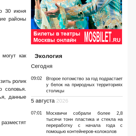
о 30 июня
кие районы
 могут как
Экология
Сегодня
09:02
Второе потомство за год подрастает
узить ролик
у белок на природных территориях
о соловья.
столицы
ья, данные
5 августа
2026
07:01
Москвичи собрали более 2,8
тысячи тонн пластика и стекла на
 разместят
переработку с начала года с
помощью контейнеров-колоколов