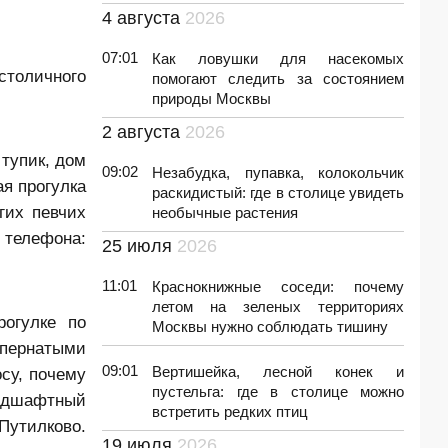
4 августа
2026
07:01
Как ловушки для насекомых
столичного
помогают следить за состоянием
природы Москвы
2 августа
2026
тупик, дом
09:02
Незабудка, пупавка, колокольчик
ая прогулка
раскидистый: где в столице увидеть
гих певчих
необычные растения
у телефона:
25 июля
2026
11:01
Краснокнижные соседи: почему
летом на зеленых территориях
огулке по
Москвы нужно соблюдать тишину
 пернатыми
09:01
Вертишейка, лесной конек и
су, почему
пустельга: где в столице можно
андшафтный
встретить редких птиц
утилково.
19 июля
2026