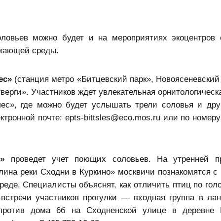
ловьев можно будет и на мероприятиях экоцентров 
ужающей среды.
ес»
(станция метро «Битцевский парк», Новоясеневский 
тверги». Участников ждет увлекательная орнитологическ
лес», где можно будет услышать трели соловья и дру
тронной почте: epts-bittsles@eco.mos.ru или по номер
»
проведет учет поющих соловьев. На утренней пр
ина реки Сходни в Куркино» москвичи познакомятся с
реде. Специалисты объяснят, как отличить птиц по голо
о встречи участников прогулки — входная группа в л
против дома 6б на Сходненской улице в деревне П