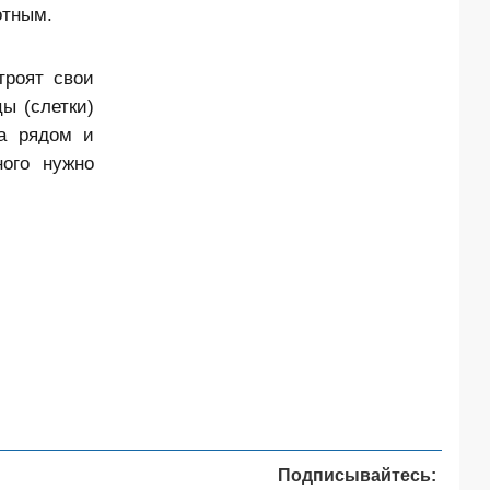
отным.
троят свои
ы (слетки)
да рядом и
ного нужно
Подписывайтесь: