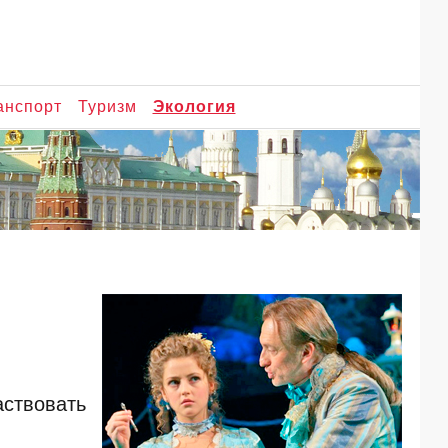
анспорт
Туризм
Экология
аствовать