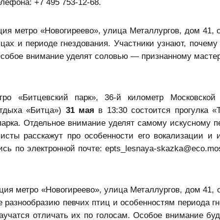
ефона: +7 495 753-12-68.
ция метро «Новогиреево», улица Металлургов, дом 41, с
цах и периоде гнездования. Участники узнают, почему 
 Особое внимание уделят соловью — признанному мастер
ро «Битцевский парк», 36-й километр Московской 
отдыха «Битца»)
31 мая
в 13:30 состоится прогулка «
парка. Отдельное внимание уделят самому искусному п
исты расскажут про особенности его вокализации и 
сь по электронной почте: epts_lesnaya-skazka@eco.mos
ция метро «Новогиреево», улица Металлургов, дом 41, 
 разнообразию певчих птиц и особенностям периода гн
аучатся отличать их по голосам. Особое внимание буд