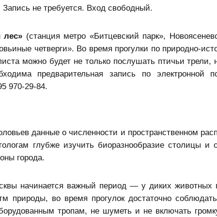
Запись не требуется. Вход свободный.
 лес»
(станция метро «Битцевский парк», Новоясеневс
ловьиные четверги». Во время прогулки по природно-ист
иста можно будет не только послушать птичьи трели, н
ходима предварительная запись по электронной по
5 970-29-84.
оловьев данные о численности и пространственном рас
итологам глубже изучить биоразнообразие столицы и 
оны города.
сквы начинается важный период — у диких животных 
тм природы, во время прогулок достаточно соблюдать
борудованным тропам, не шуметь и не включать громк