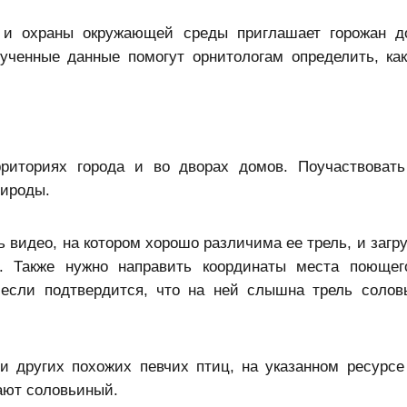
 и охраны окружающей среды приглашает горожан д
ученные данные помогут орнитологам определить, ка
рриториях города и во дворах домов. Поучаствовать
рироды.
 видео, на котором хорошо различима ее трель, и загр
. Также нужно направить координаты места поющег
 если подтвердится, что на ней слышна трель солов
и других похожих певчих птиц, на указанном ресурсе
ают соловьиный.