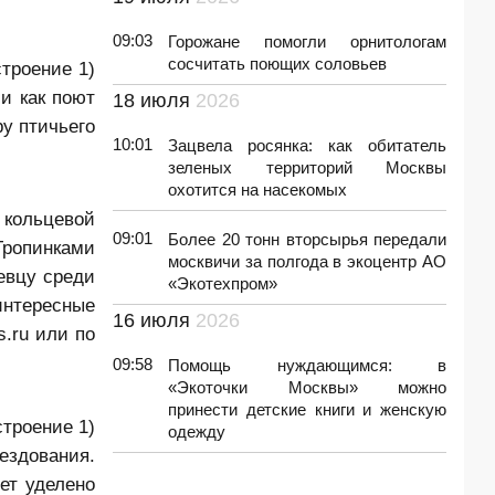
09:03
Горожане помогли орнитологам
сосчитать поющих соловьев
троение 1)
и как поют
18 июля
2026
у птичьего
10:01
Зацвела росянка: как обитатель
зеленых территорий Москвы
охотится на насекомых
кольцевой
09:01
Более 20 тонн вторсырья передали
Тропинками
москвичи за полгода в экоцентр АО
евцу среди
«Экотехпром»
интересные
16 июля
2026
.ru или по
09:58
Помощь нуждающимся: в
«Экоточки Москвы» можно
принести детские книги и женскую
строение 1)
одежду
ездования.
ет уделено