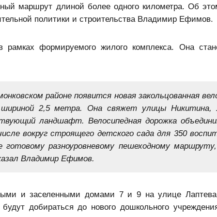
дный маршрут длиной более одного километра. Об эт
ительной политики и строительства Владимир Ефимов.
в рамках формируемого жилого комплекса. Она ста
монковском районе появится новая закольцованная вел
шириной 2,5 метра. Она свя­жет улицы Никитина,
твующий ланд­шафт. Велосипедная дорожка объедин
исле вокруг строящего детского сада для 350 воспит
е готовому разноуровневому пешеходному маршруту
казал Владимир Ефимов.
ными и заселенными домами 7 и 9 на улице Лаптева
 будут добираться до нового дошкольного учреждени