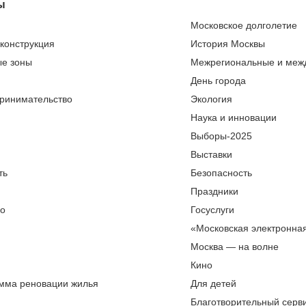
ы
Московское долголетие
еконструкция
История Москвы
ые зоны
Межрегиональные и меж
День города
ринимательство
Экология
Наука и инновации
Выборы-2025
Выставки
ть
Безопасность
Праздники
во
Госуслуги
«Московская электронна
Москва — на волне
Кино
мма реновации жилья
Для детей
Благотворительный серви