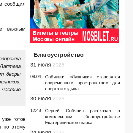
ом сообщил
нет важным
Благоустройство
одорожка
31 июля
2026
 Лаптева
ит дворы
09:04
Собянин: «Лужники» становятся
анников.
современным пространством для
спорта и отдыха
, частью
30 июля
2026
12:49
Сергей Собянин рассказал о
комплексном благоустройстве
 уже готов
Екатерининского парка
я по этому
24 июля
2026