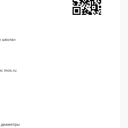
я школа»
с mos.ru
 диаметры