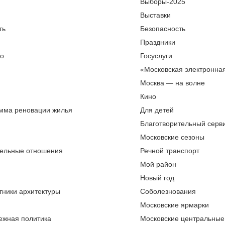
Выборы-2025
Выставки
ть
Безопасность
Праздники
во
Госуслуги
«Московская электронна
Москва — на волне
Кино
мма реновации жилья
Для детей
Благотворительный серви
Московские сезоны
ельные отношения
Речной транспорт
Мой район
Новый год
тники архитектуры
Соболезнования
Московские ярмарки
ежная политика
Московские центральные