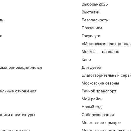
Выборы-2025
Выставки
ть
Безопасность
Праздники
во
Госуслуги
«Московская электронна
Москва — на волне
Кино
мма реновации жилья
Для детей
Благотворительный серви
Московские сезоны
ельные отношения
Речной транспорт
Мой район
Новый год
тники архитектуры
Соболезнования
Московские ярмарки
ежная политика
Московские центральные