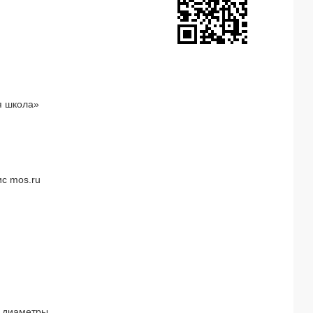
я школа»
с mos.ru
 диаметры