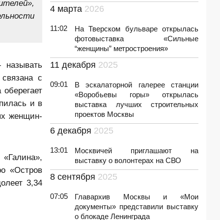
ителей»,
4 марта
2026
ельности
11:02
На Тверском бульваре открылась
фотовыставка «Сильные
“женщины” метростроения»
— называть
11 декабря
2025
 связана с
09:01
В эскалаторной галерее станции
 оберегает
«Воробьевы горы» открылась
пилась и в
выставка лучших строительных
проектов Москвы
ых женщин-
6 декабря
2025
13:01
Москвичей приглашают на
 «Галина»,
выставку о волонтерах на СВО
ро «Остров
8 сентября
2025
олеет 3,34
07:05
Главархив Москвы и «Мои
документы» представили выставку
о блокаде Ленинграда