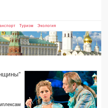
анспорт
Туризм
Экология
нщины”
мплексам